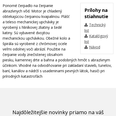
Ponorné čerpadlo na čerpanie
Prílohy na
abrazívnych vôd. Motor je chladený
stiahnutie
obtekajúcou čerpanou kvapalinou. Plášť
a teleso mechanickej upchávky je
Technický
vyrobený s hliníkovej zliatiny a šedé
list
liatiny. Sú vybavené dvojitou
Katalógový
mechanickou upchávkou. Obežné kolo a
list
špirála sú vyrobené z chrómovej ocele
Návod
veľmi odolnej voči abrázií. Použitie na
čerpanie vody znečistenej obsahom
piesku, kamennej drte a bahna a podobných hmôt s abrazívnym
účinkom. Vhodné na odvodňovanie pri zakladaní stavieb, tunelov,
baní, kanálov a nádrží s usadeninami pevných látok, hasiči pri
prírodných katastrofách
Najdôležitejšie novinky priamo na váš