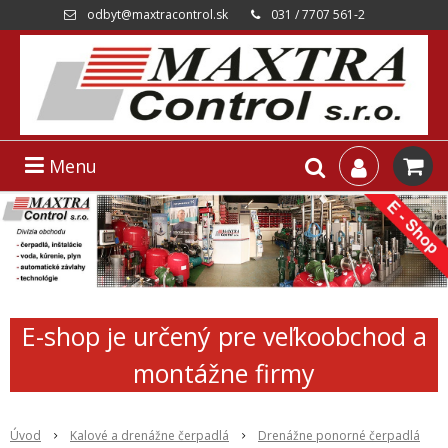
odbyt@maxtracontrol.sk
031 / 7707 561-2
Menu
E-shop je určený pre veľkoobchod a
montážne firmy
Úvod
Kalové a drenážne čerpadlá
Drenážne ponorné čerpadlá