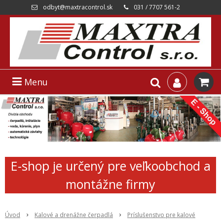
odbyt@maxtracontrol.sk
031 / 7707 561-2
Menu
E-shop je určený pre veľkoobchod a
montážne firmy
Úvod
Kalové a drenážne čerpadlá
Príslušenstvo pre kalové