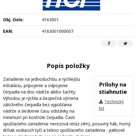
Obj. čislo:
4163001
EAN:
4163001000007
Popis položky
Zariadenie na jednoduchšiu a rýchlejšiu
Prílohy na
inštaláciu, pripojenie a odpojenie
stiahnutie
čerpadla na dno nádrže alebo šachty.
Výhodou je rýchla a bezpečná výmena
Technický
záložného čerpadla bez vypúšťania
list
nádrže a skrátenie času odstávky na
minimum pri kontrole čerpadla. Časti
spušťacieho zariadenia: nerezová reťaz (4m), posuvný hák, horný
držiak vodiacich tyčí a teleso spúšťacieho zariadenia - pätkové