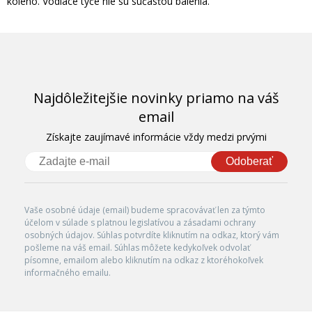
koleno. Vodiace tyče nie sú súčasťou balenia.
Najdôležitejšie novinky priamo na váš
email
Získajte zaujímavé informácie vždy medzi prvými
Odoberať
Vaše osobné údaje (email) budeme spracovávať len za týmto
účelom v súlade s platnou legislatívou a zásadami ochrany
osobných údajov. Súhlas potvrdíte kliknutím na odkaz, ktorý vám
pošleme na váš email. Súhlas môžete kedykoľvek odvolať
písomne, emailom alebo kliknutím na odkaz z ktoréhokoľvek
informačného emailu.