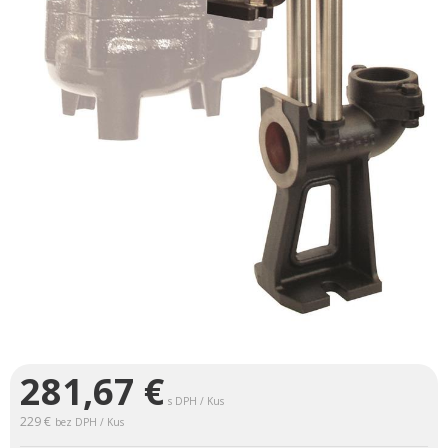
281,67
€
s DPH / Kus
229 €
bez DPH / Kus