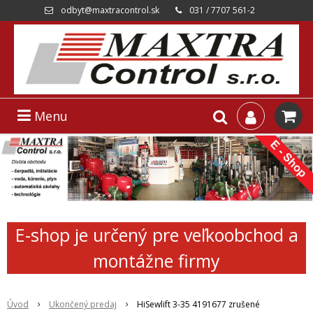
odbyt@maxtracontrol.sk
031 / 7707 561-2
Menu
E-shop je určený pre veľkoobchod a
montážne firmy
Úvod
Ukončený predaj
HiSewlift 3-35 4191677 zrušené