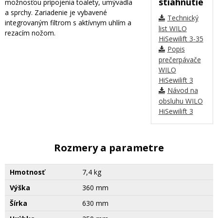
stiahnutie
možnosťou pripojenia toalety, umývadla
a sprchy. Zariadenie je vybavené
Technický
integrovaným filtrom s aktívnym uhlím a
list WILO
rezacím nožom.
HiSewilift 3-35
Popis
prečerpávače
WILO
HiSewilift 3
Návod na
obsluhu WILO
HiSewilift 3
Rozmery a parametre
Hmotnosť
7,4 kg
Výška
360 mm
Šírka
630 mm