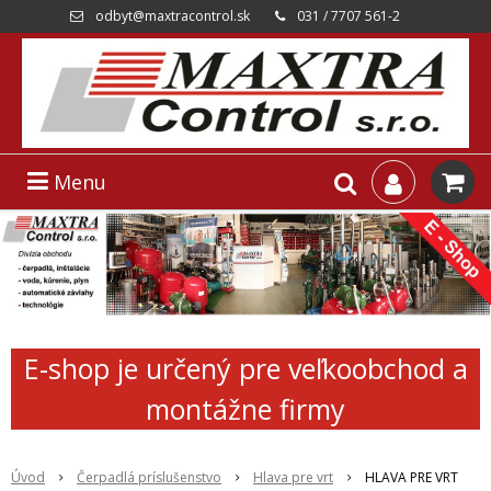
odbyt@maxtracontrol.sk
031 / 7707 561-2
Menu
E-shop je určený pre veľkoobchod a
montážne firmy
Úvod
Čerpadlá príslušenstvo
Hlava pre vrt
HLAVA PRE VRT