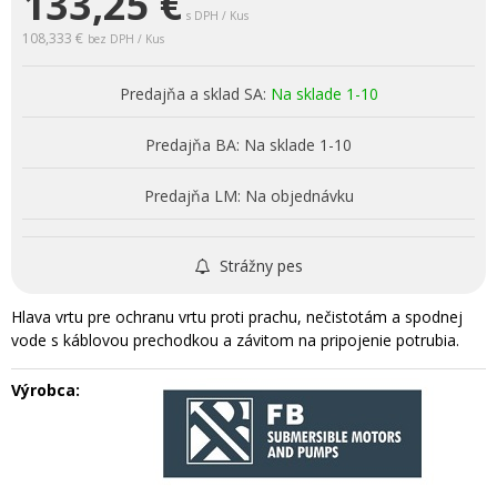
133,25
€
s DPH / Kus
108,333 €
bez DPH / Kus
Predajňa a sklad SA:
Na sklade 1-10
Predajňa BA:
Na sklade 1-10
Predajňa LM:
Na objednávku
Strážny pes
Hlava vrtu pre ochranu vrtu proti prachu, nečistotám a spodnej
vode s káblovou prechodkou a závitom na pripojenie potrubia.
Výrobca: