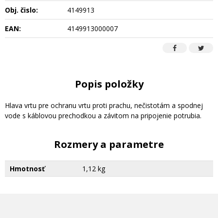
Obj. čislo:
4149913
EAN:
4149913000007
Popis položky
Hlava vrtu pre ochranu vrtu proti prachu, nečistotám a spodnej
vode s káblovou prechodkou a závitom na pripojenie potrubia.
Rozmery a parametre
Hmotnosť
1,12 kg