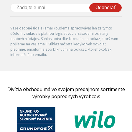
Odoberať
Vaše osobné údaje (email) budeme spracovávať len za týmto
účelom v súlade s platnou legislatívou a zásadami ochrany
osobných údajov. Súhlas potvrdíte kliknutím na odkaz, ktorý vám
pošleme na váš email. Súhlas môžete kedykoľvek odvolať
písomne, emailom alebo kliknutím na odkaz z ktoréhokoľvek
informačného emailu.
Divízia obchodu má vo svojom predajnom sortimente
výrobky popredných výrobcov: