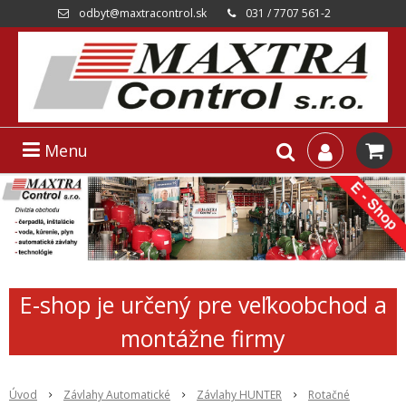
odbyt@maxtracontrol.sk
031 / 7707 561-2
Menu
E-shop je určený pre veľkoobchod a
montážne firmy
Úvod
Závlahy Automatické
Závlahy HUNTER
Rotačné