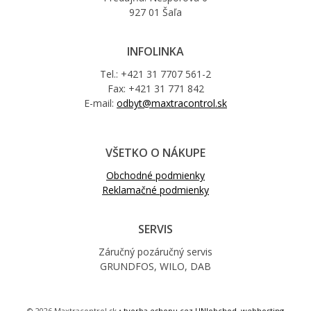
927 01 Šaľa
INFOLINKA
Tel.: +421 31 7707 561-2
Fax: +421 31 771 842
E-mail:
odbyt@maxtracontrol.sk
VŠETKO O NÁKUPE
Obchodné podmienky
Reklamačné podmienky
SERVIS
Záručný pozáručný servis
GRUNDFOS, WILO, DAB
© 2026 Maxtracontrol.sk •
tvorba eshopu cez UNIobchod
,
webhosting