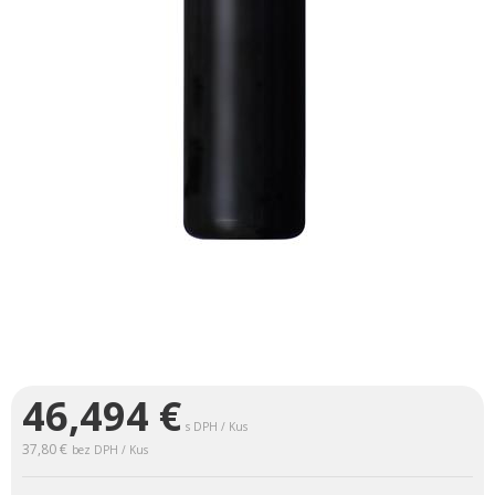
46,494
€
s DPH / Kus
37,80 €
bez DPH / Kus