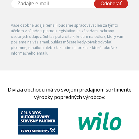
Odoberať
Vaše osobné údaje (email) budeme spracovávať len za týmto
účelom v súlade s platnou legislatívou a zásadami ochrany
osobných údajov. Súhlas potvrdíte kliknutím na odkaz, ktorý vám
pošleme na váš email. Súhlas môžete kedykoľvek odvolať
písomne, emailom alebo kliknutím na odkaz z ktoréhokoľvek
informačného emailu.
Divízia obchodu má vo svojom predajnom sortimente
výrobky popredných výrobcov: