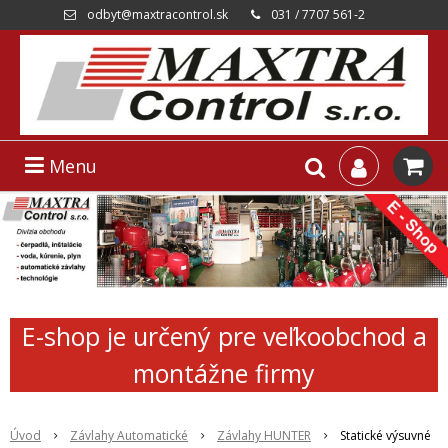
odbyt@maxtracontrol.sk
031 / 7707 561-2
Menu
E-shop je určený pre veľkoobchod a
montážne firmy
Úvod
Závlahy Automatické
Závlahy HUNTER
Statické výsuvné