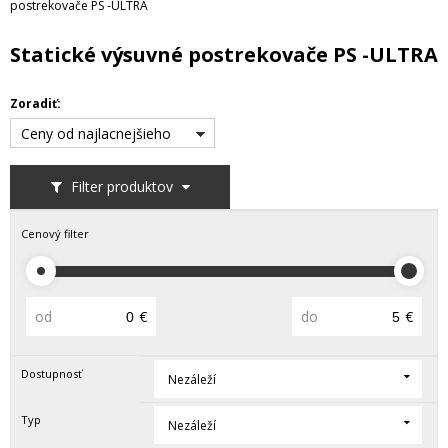
postrekovače PS -ULTRA
Statické výsuvné postrekovače PS -ULTRA
Zoradiť:
Ceny od najlacnejšieho
Filter produktov
Cenový filter
od
€
do
€
Dostupnosť
Nezáleží
Typ
Nezáleží