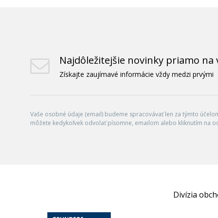
Najdôležitejšie novinky priamo na 
Získajte zaujímavé informácie vždy medzi prvými
Vaše osobné údaje (email) budeme spracovávať len za týmto účelom 
môžete kedykoľvek odvolať písomne, emailom alebo kliknutím na o
Divízia obc