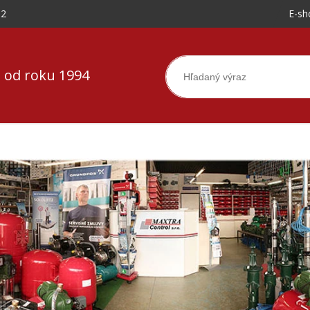
-2
E-sh
 od roku 1994