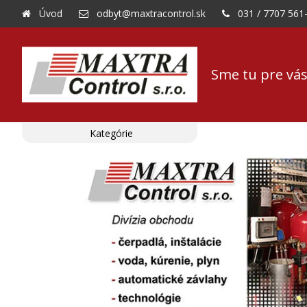
Úvod
odbyt@maxtracontrol.sk
031 / 7707 561
Sme tu pre vás
Kategórie