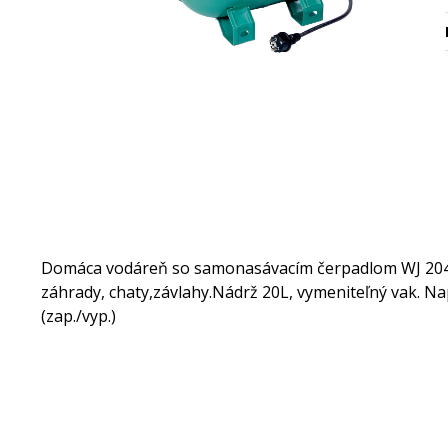
Domáca vodáreň so samonasávacím čerpadlom WJ 204 n
záhrady, chaty,závlahy.Nádrž 20L, vymeniteľný vak. Na
(zap./vyp.)