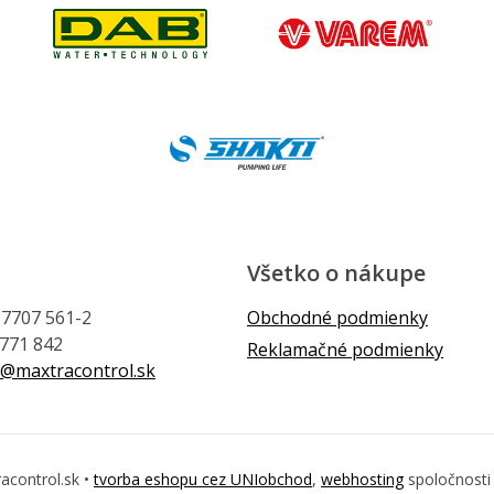
Všetko o nákupe
1 7707 561-2
Obchodné podmienky
 771 842
Reklamačné podmienky
@maxtracontrol.sk
acontrol.sk •
tvorba eshopu cez UNIobchod
,
webhosting
spoločnost