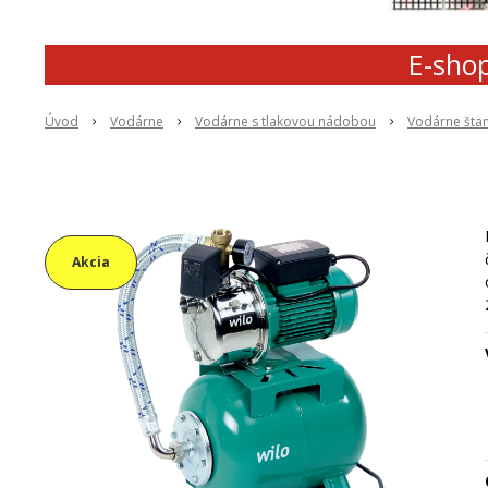
E-shop
Úvod
Vodárne
Vodárne s tlakovou nádobou
Vodárne šta
Akcia