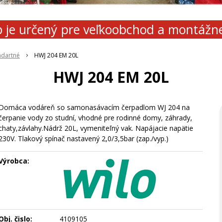
 je určený pre veľkoobchod a montážn
ndartné
HWJ 204 EM 20L
HWJ 204 EM 20L
Domáca vodáreň so samonasávacím čerpadlom WJ 204 na
čerpanie vody zo studní, vhodné pre rodinné domy, záhrady,
chaty,závlahy.Nádrž 20L, vymeniteľný vak. Napájacie napätie
230V. Tlakový spínač nastavený 2,0/3,5bar (zap./vyp.)
Výrobca:
Obj. čislo:
4109105