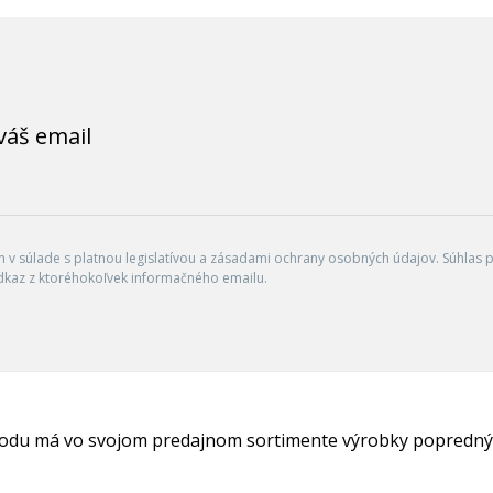
váš email
v súlade s platnou legislatívou a zásadami ochrany osobných údajov. Súhlas po
dkaz z ktoréhokoľvek informačného emailu.
hodu má vo svojom predajnom sortimente výrobky popredný