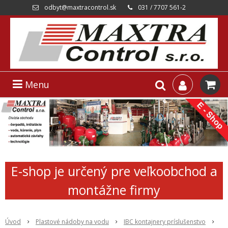
odbyt@maxtracontrol.sk
031 / 7707 561-2
Menu
E-shop je určený pre veľkoobchod a
montážne firmy
Úvod
Plastové nádoby na vodu
IBC kontajnery príslušenstvo