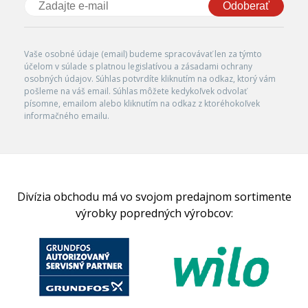
Odoberať
Vaše osobné údaje (email) budeme spracovávať len za týmto
účelom v súlade s platnou legislatívou a zásadami ochrany
osobných údajov. Súhlas potvrdíte kliknutím na odkaz, ktorý vám
pošleme na váš email. Súhlas môžete kedykoľvek odvolať
písomne, emailom alebo kliknutím na odkaz z ktoréhokoľvek
informačného emailu.
Divízia obchodu má vo svojom predajnom sortimente
výrobky popredných výrobcov: