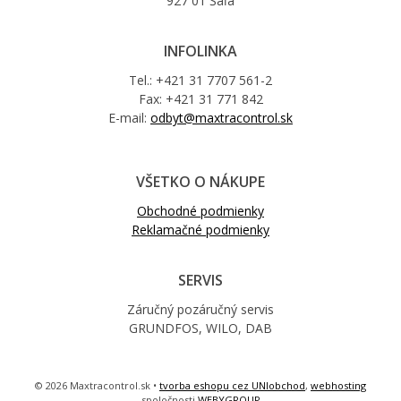
927 01 Šaľa
INFOLINKA
Tel.: +421 31 7707 561-2
Fax: +421 31 771 842
E-mail:
odbyt@maxtracontrol.sk
VŠETKO O NÁKUPE
Obchodné podmienky
Reklamačné podmienky
SERVIS
Záručný pozáručný servis
GRUNDFOS, WILO, DAB
© 2026 Maxtracontrol.sk •
tvorba eshopu cez UNIobchod
,
webhosting
spoločnosti
WEBYGROUP