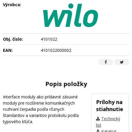
Výrobca:
Obj. čislo:
4101022
EAN:
4101022000002
Popis položky
Interface moduly ako prídavné zásuvné
Prílohy na
moduly pre rozšírenie komunikačných
stiahnutie
rozhraní čerpadla podľa rôznych
štandardov a variantov protokolu podľa
Technický
typového kľúča.
list
Katalog