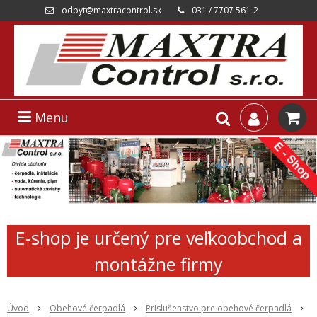
odbyt@maxtracontrol.sk
031 / 7707 561-2
Menu
E-shop je určený pre veľkoobchod a
montážne firmy
Úvod
Obehové čerpadlá
Príslušenstvo pre obehové čerpadlá