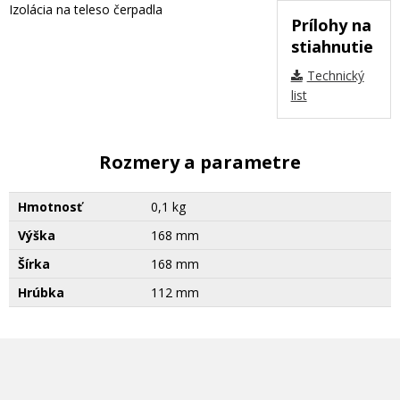
Izolácia na teleso čerpadla
Prílohy na
stiahnutie
Technický
list
Rozmery a parametre
Hmotnosť
0,1 kg
Výška
168 mm
Šírka
168 mm
Hrúbka
112 mm