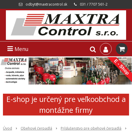
odbyt@maxtracontrol.sk
031 / 7707 561-2
Menu
E-shop je určený pre veľkoobchod a
montážne firmy
Úvod
Obehové čerpadlá
Príslušenstvo pre obehové čerpadlá