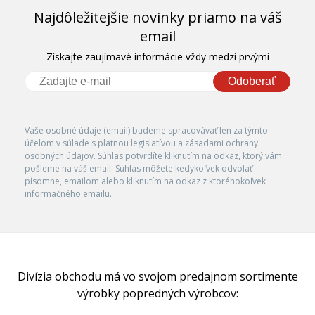
Najdôležitejšie novinky priamo na váš
email
Získajte zaujímavé informácie vždy medzi prvými
Odoberať
Vaše osobné údaje (email) budeme spracovávať len za týmto
účelom v súlade s platnou legislatívou a zásadami ochrany
osobných údajov. Súhlas potvrdíte kliknutím na odkaz, ktorý vám
pošleme na váš email. Súhlas môžete kedykoľvek odvolať
písomne, emailom alebo kliknutím na odkaz z ktoréhokoľvek
informačného emailu.
Divízia obchodu má vo svojom predajnom sortimente
výrobky popredných výrobcov: