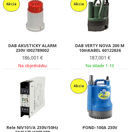
Akcia
Akcia
DAB AKUSTICKY ALARM
DAB VERTY NOVA 200 M
230V I002789002
10mKABEL 60122636
186,001
€
187,001
€
Na objednávku
Na sklade 1-10
Akcia
Rele NIV101/A 230V/50Hz
POND-100A 230V