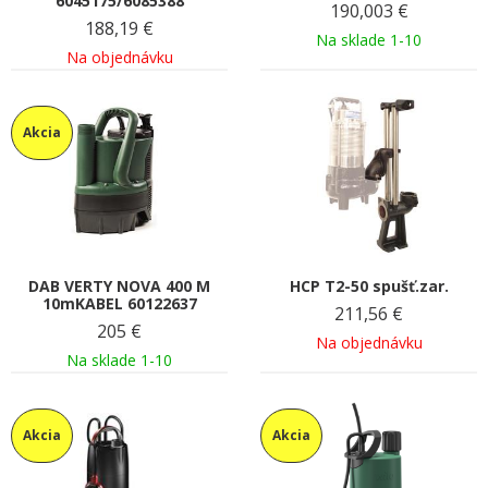
6045175/6085388
190,003
€
188,19
€
Na sklade 1-10
Na objednávku
Akcia
DAB VERTY NOVA 400 M
HCP T2-50 spušť.zar.
10mKABEL 60122637
211,56
€
205
€
Na objednávku
Na sklade 1-10
Akcia
Akcia