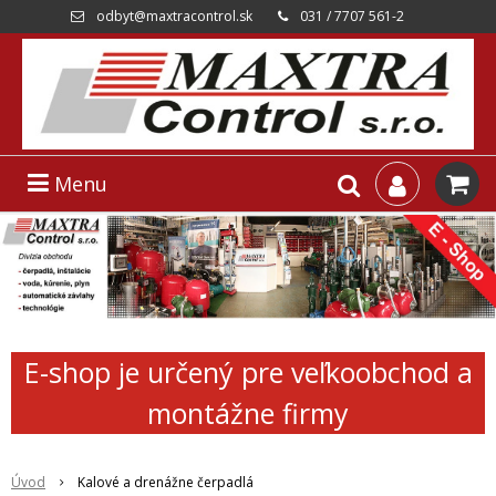
odbyt@maxtracontrol.sk
031 / 7707 561-2
Menu
E-shop je určený pre veľkoobchod a
montážne firmy
Úvod
Kalové a drenážne čerpadlá