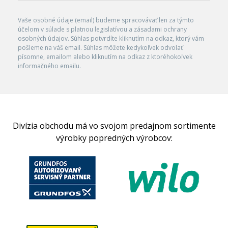
Vaše osobné údaje (email) budeme spracovávať len za týmto
účelom v súlade s platnou legislatívou a zásadami ochrany
osobných údajov. Súhlas potvrdíte kliknutím na odkaz, ktorý vám
pošleme na váš email. Súhlas môžete kedykoľvek odvolať
písomne, emailom alebo kliknutím na odkaz z ktoréhokoľvek
informačného emailu.
Divízia obchodu má vo svojom predajnom sortimente
výrobky popredných výrobcov: