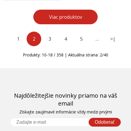
Viac produktov
1
2
3
4
5
…
>|
Produkty:
10
-
18
/
358
| Aktuálna strana:
2
/
40
Najdôležitejšie novinky priamo na váš
email
Získajte zaujímavé informácie vždy medzi prvými
Odoberať