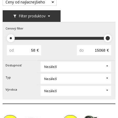
Ceny od najlacnejšieho
Filter produktov
Cenový filter
od
€
do
€
Dostupnosť
Nezáleží
Typ
Nezáleží
Výrobca
Nezáleží