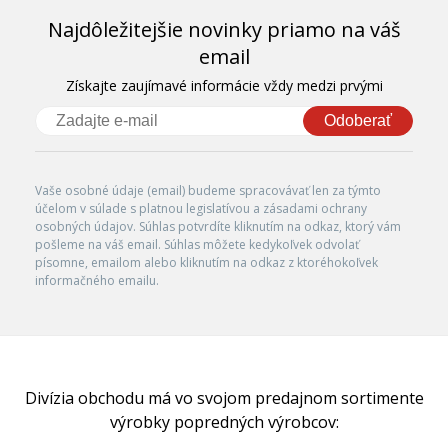
Najdôležitejšie novinky priamo na váš
email
Získajte zaujímavé informácie vždy medzi prvými
Odoberať
Vaše osobné údaje (email) budeme spracovávať len za týmto
účelom v súlade s platnou legislatívou a zásadami ochrany
osobných údajov. Súhlas potvrdíte kliknutím na odkaz, ktorý vám
pošleme na váš email. Súhlas môžete kedykoľvek odvolať
písomne, emailom alebo kliknutím na odkaz z ktoréhokoľvek
informačného emailu.
Divízia obchodu má vo svojom predajnom sortimente
výrobky popredných výrobcov: