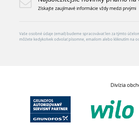
Získajte zaujímavé informácie vždy medzi prvými
Vaše osobné údaje (email) budeme spracovávať len za týmto účelom 
môžete kedykoľvek odvolať písomne, emailom alebo kliknutím na o
Divízia obc