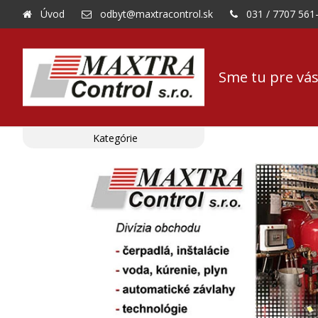
Úvod
odbyt@maxtracontrol.sk
031 / 7707 561
Sme tu pre vás
Kategórie