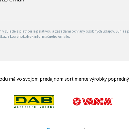
v súlade s platnou legislatívou a zásadami ochrany osobných údajov. Súhlas po
dkaz z ktoréhokoľvek informačného emailu.
hodu má vo svojom predajnom sortimente výrobky popredný