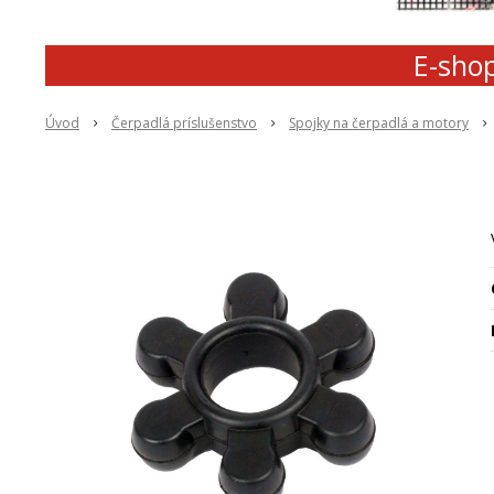
E-shop
Úvod
Čerpadlá príslušenstvo
Spojky na čerpadlá a motory