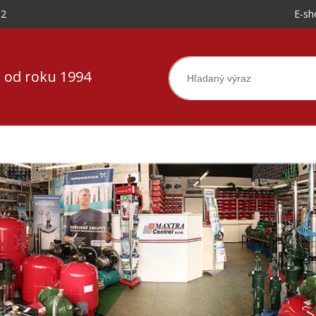
-2
E-sh
 od roku 1994