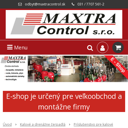
odbyt@maxtracontrol.sk
031 / 7707 561-2
Menu
E-shop je určený pre veľkoobchod a
montážne firmy
Úvod
Kalové a drenážne čerpadlá
Príslušenstvo pre kalové