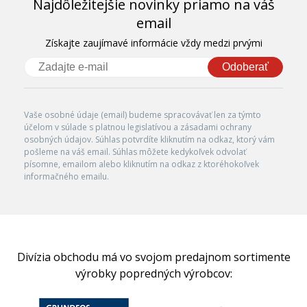
Najdôležitejšie novinky priamo na váš
email
Získajte zaujímavé informácie vždy medzi prvými
Odoberať
Vaše osobné údaje (email) budeme spracovávať len za týmto
účelom v súlade s platnou legislatívou a zásadami ochrany
osobných údajov. Súhlas potvrdíte kliknutím na odkaz, ktorý vám
pošleme na váš email. Súhlas môžete kedykoľvek odvolať
písomne, emailom alebo kliknutím na odkaz z ktoréhokoľvek
informačného emailu.
Divízia obchodu má vo svojom predajnom sortimente
výrobky popredných výrobcov: