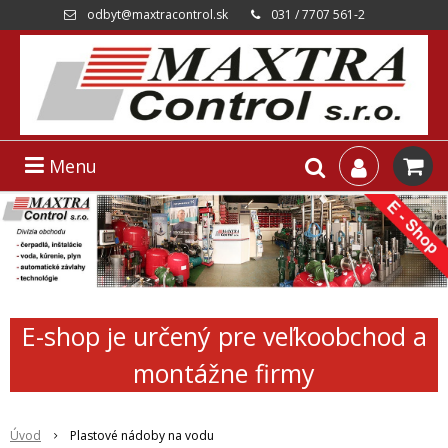
odbyt@maxtracontrol.sk
031 / 7707 561-2
Menu
E-shop je určený pre veľkoobchod a
montážne firmy
Úvod
Plastové nádoby na vodu