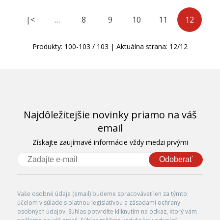
|<
…
8
9
10
11
12
Produkty:
100
-
103
/
103
| Aktuálna strana:
12
/
12
Najdôležitejšie novinky priamo na váš
email
Získajte zaujímavé informácie vždy medzi prvými
Odoberať
Vaše osobné údaje (email) budeme spracovávať len za týmto
účelom v súlade s platnou legislatívou a zásadami ochrany
osobných údajov. Súhlas potvrdíte kliknutím na odkaz, ktorý vám