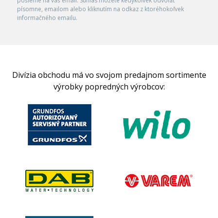
pošleme na váš email. Súhlas môžete kedykoľvek odvolať
písomne, emailom alebo kliknutím na odkaz z ktoréhokoľvek
informačného emailu.
Divízia obchodu má vo svojom predajnom sortimente
výrobky popredných výrobcov: