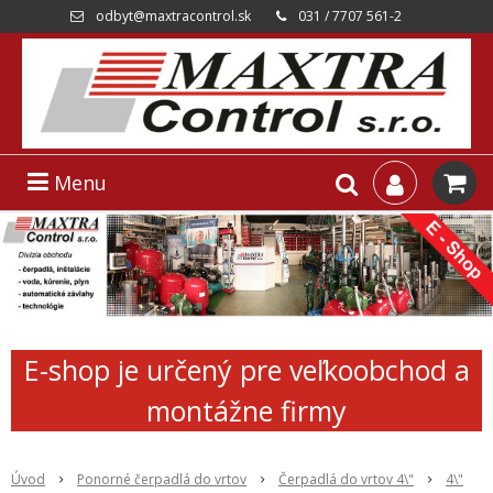
odbyt@maxtracontrol.sk
031 / 7707 561-2
Menu
E-shop je určený pre veľkoobchod a
montážne firmy
Úvod
Ponorné čerpadlá do vrtov
Čerpadlá do vrtov 4\"
4\"