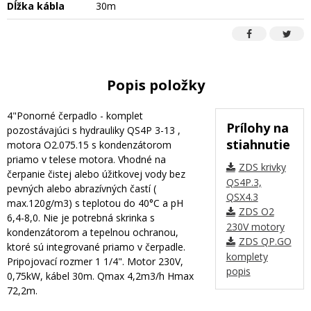
Dĺžka kábla
30m
Popis položky
4"Ponorné čerpadlo - komplet
Prílohy na
pozostávajúci s hydrauliky QS4P 3-13 ,
stiahnutie
motora O2.075.15 s kondenzátorom
priamo v telese motora. Vhodné na
ZDS krivky
čerpanie čistej alebo úžitkovej vody bez
QS4P.3,
pevných alebo abrazívných častí (
QSX4.3
max.120g/m3) s teplotou do 40°C a pH
ZDS O2
6,4-8,0. Nie je potrebná skrinka s
230V motory
kondenzátorom a tepelnou ochranou,
ZDS QP.GO
ktoré sú integrované priamo v čerpadle.
komplety
Pripojovací rozmer 1 1/4". Motor 230V,
popis
0,75kW, kábel 30m. Qmax 4,2m3/h Hmax
72,2m.