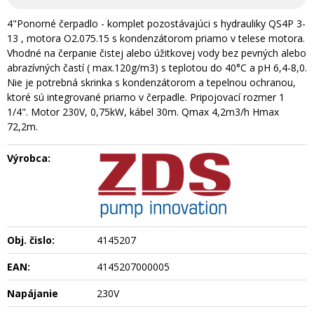
4"Ponorné čerpadlo - komplet pozostávajúci s hydrauliky QS4P 3-
13 , motora O2.075.15 s kondenzátorom priamo v telese motora.
Vhodné na čerpanie čistej alebo úžitkovej vody bez pevných alebo
abrazívných častí ( max.120g/m3) s teplotou do 40°C a pH 6,4-8,0.
Nie je potrebná skrinka s kondenzátorom a tepelnou ochranou,
ktoré sú integrované priamo v čerpadle. Pripojovací rozmer 1
1/4". Motor 230V, 0,75kW, kábel 30m. Qmax 4,2m3/h Hmax
72,2m.
Výrobca:
Obj. čislo:
4145207
EAN:
4145207000005
Napájanie
230V