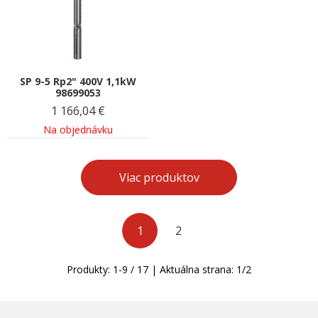
SP 9-5 Rp2" 400V 1,1kW
98699053
1 166,04
€
Na objednávku
Viac produktov
1
2
Produkty:
1
-
9
/
17
| Aktuálna strana:
1
/
2