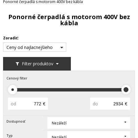
Ponorné čerpadlá s motorom 400V bez kábla
Ponorné čerpadlá s motorom 400V bez
kábla
Zoradiť:
Ceny od najlacnejšieho
Filter produktov
Cenový filter
od
€
do
€
Dostupnosť
Nezáleží
Typ
Nezáleží