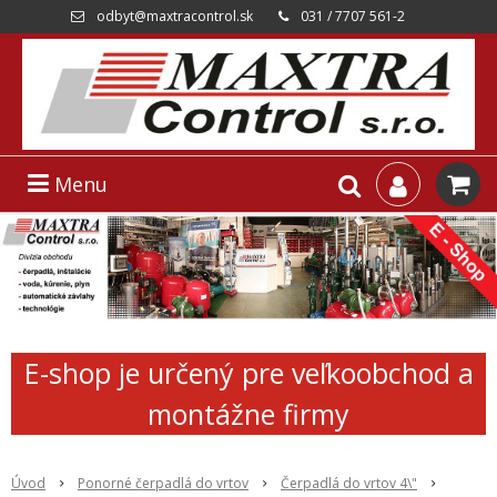
odbyt@maxtracontrol.sk
031 / 7707 561-2
Menu
E-shop je určený pre veľkoobchod a
montážne firmy
Úvod
Ponorné čerpadlá do vrtov
Čerpadlá do vrtov 4\"