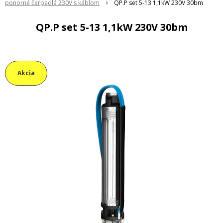
ponorné čerpadlá 230V s káblom
QP.P set 5-13 1,1kW 230V 30bm
QP.P set 5-13 1,1kW 230V 30bm
Akcia