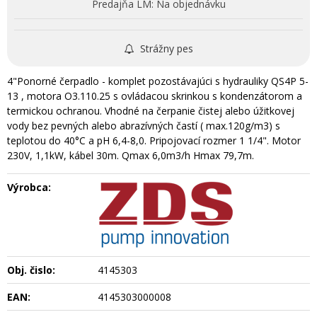
Predajňa LM:
Na objednávku
Strážny pes
4"Ponorné čerpadlo - komplet pozostávajúci s hydrauliky QS4P 5-
13 , motora O3.110.25 s ovládacou skrinkou s kondenzátorom a
termickou ochranou. Vhodné na čerpanie čistej alebo úžitkovej
vody bez pevných alebo abrazívných častí ( max.120g/m3) s
teplotou do 40°C a pH 6,4-8,0. Pripojovací rozmer 1 1/4". Motor
230V, 1,1kW, kábel 30m. Qmax 6,0m3/h Hmax 79,7m.
Výrobca:
Obj. čislo:
4145303
EAN:
4145303000008