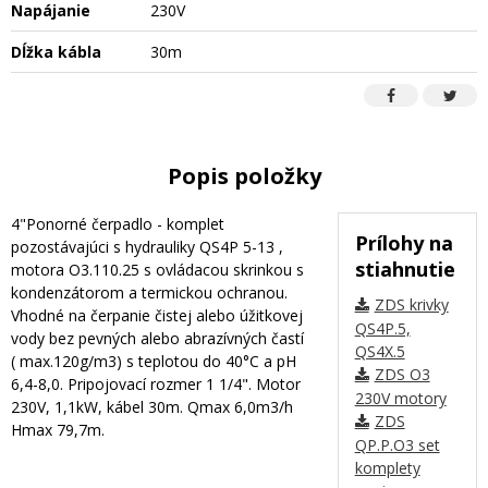
Napájanie
230V
Dĺžka kábla
30m
Popis položky
4"Ponorné čerpadlo - komplet
Prílohy na
pozostávajúci s hydrauliky QS4P 5-13 ,
stiahnutie
motora O3.110.25 s ovládacou skrinkou s
kondenzátorom a termickou ochranou.
ZDS krivky
Vhodné na čerpanie čistej alebo úžitkovej
QS4P.5,
vody bez pevných alebo abrazívných častí
QS4X.5
( max.120g/m3) s teplotou do 40°C a pH
ZDS O3
6,4-8,0. Pripojovací rozmer 1 1/4". Motor
230V motory
230V, 1,1kW, kábel 30m. Qmax 6,0m3/h
ZDS
Hmax 79,7m.
QP.P.O3 set
komplety