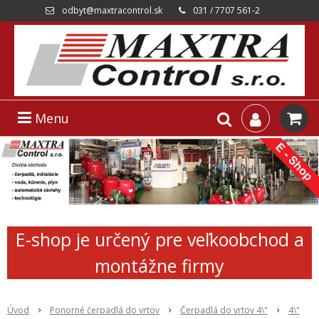
odbyt@maxtracontrol.sk
031 / 7707 561-2
Menu
E-shop je určený pre veľkoobchod a
montážne firmy
Úvod
Ponorné čerpadlá do vrtov
Čerpadlá do vrtov 4\"
4\"