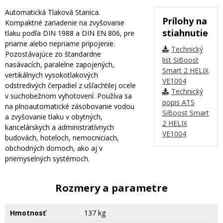
Automatická Tlaková Stanica.
Prílohy na
Kompaktné zariadenie na zvyšovanie
stiahnutie
tlaku podľa DIN 1988 a DIN EN 806, pre
priame alebo nepriame pripojenie.
Technický
Pozostávajúce zo štandardne
list SiBoost
nasávacích, paralelne zapojených,
Smart 2 HELIX
vertikálnych vysokotlakových
VE1004
odstredivých čerpadiel z ušľachtilej ocele
Technický
v suchobežnom vyhotovení. Používa sa
popis ATS
na plnoautomatické zásobovanie vodou
SiBoost Smart
a zvyšovanie tlaku v obytných,
2 HELIX
kancelárskych a administratívnych
VE1004
budovách, hoteloch, nemocniciach,
obchodných domoch, ako aj v
priemyselných systémoch.
Rozmery a parametre
Hmotnosť
137 kg