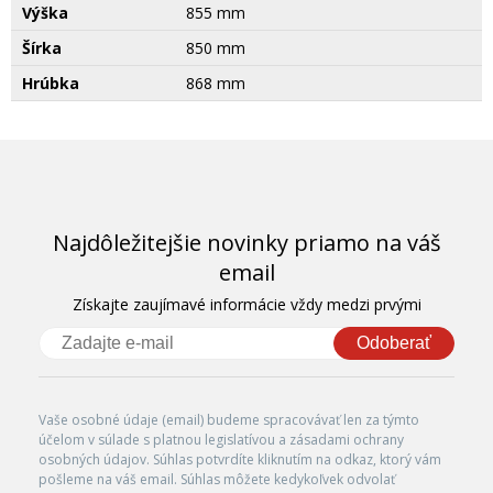
Výška
855 mm
Šírka
850 mm
Hrúbka
868 mm
Najdôležitejšie novinky priamo na váš
email
Získajte zaujímavé informácie vždy medzi prvými
Odoberať
Vaše osobné údaje (email) budeme spracovávať len za týmto
účelom v súlade s platnou legislatívou a zásadami ochrany
osobných údajov. Súhlas potvrdíte kliknutím na odkaz, ktorý vám
pošleme na váš email. Súhlas môžete kedykoľvek odvolať