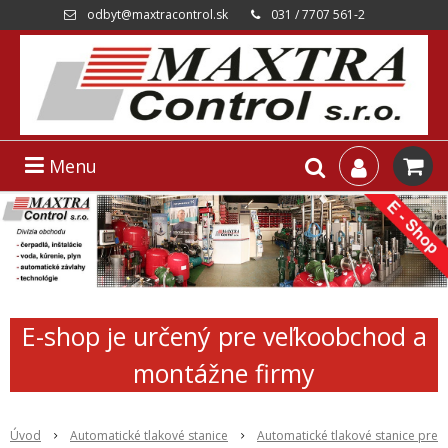
odbyt@maxtracontrol.sk
031 / 7707 561-2
Menu
E-shop je určený pre veľkoobchod a
montážne firmy
Úvod
Automatické tlakové stanice
Automatické tlakové stanice pre