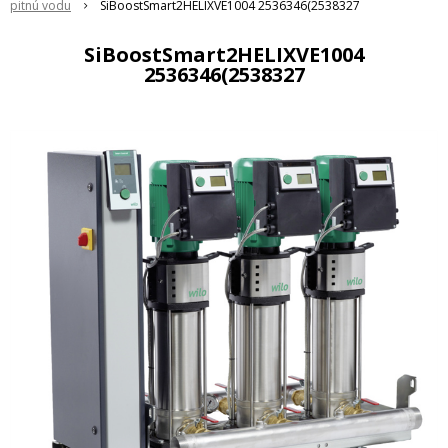
pitnú vodu
SiBoostSmart2HELIXVE1004 2536346(2538327
SiBoostSmart2HELIXVE1004
2536346(2538327