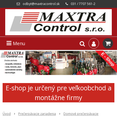
odbyt@maxtracontrol.sk
031 / 7707 561-2
Menu
E-shop je určený pre veľkoobchod a
montážne firmy
Úvod
Prečerpávacie zariadenia
Domové prečerpávacie