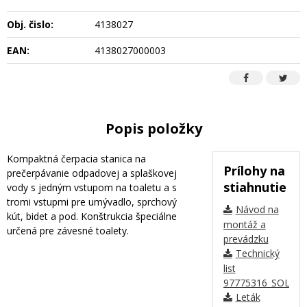
Obj. čislo:
4138027
EAN:
4138027000003
Popis položky
Kompaktná čerpacia stanica na
Prílohy na
prečerpávanie odpadovej a splaškovej
stiahnutie
vody s jedným vstupom na toaletu a s
tromi vstupmi pre umývadlo, sprchový
Návod na
kút, bidet a pod. Konštrukcia špeciálne
montáž a
určená pre závesné toalety.
prevádzku
Technický
list
97775316_SOLOL
Leták