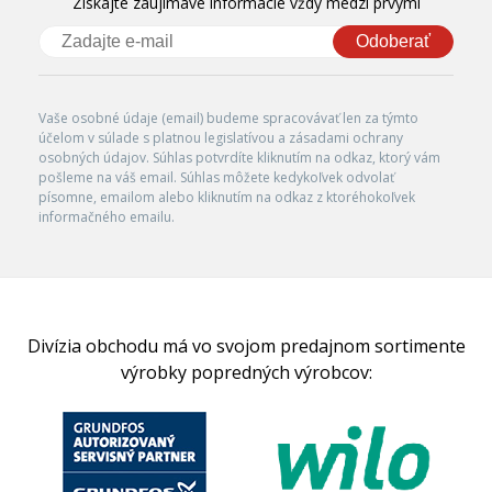
Získajte zaujímavé informácie vždy medzi prvými
Odoberať
Vaše osobné údaje (email) budeme spracovávať len za týmto
účelom v súlade s platnou legislatívou a zásadami ochrany
osobných údajov. Súhlas potvrdíte kliknutím na odkaz, ktorý vám
pošleme na váš email. Súhlas môžete kedykoľvek odvolať
písomne, emailom alebo kliknutím na odkaz z ktoréhokoľvek
informačného emailu.
Divízia obchodu má vo svojom predajnom sortimente
výrobky popredných výrobcov: