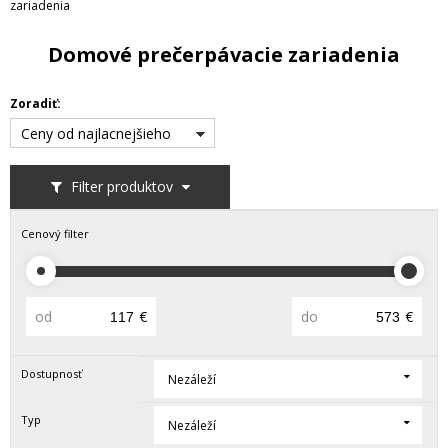
zariadenia
Domové prečerpávacie zariadenia
Zoradiť:
Ceny od najlacnejšieho
Filter produktov
Cenový filter
od
€
do
€
Dostupnosť
Nezáleží
Typ
Nezáleží