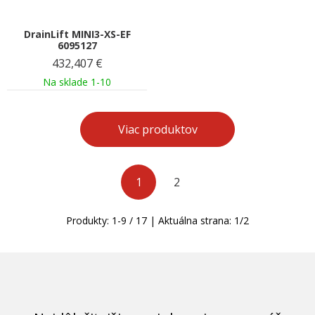
DrainLift MINI3-XS-EF
6095127
432,407
€
Na sklade 1-10
Viac produktov
1
2
Produkty:
1
-
9
/
17
| Aktuálna strana:
1
/
2