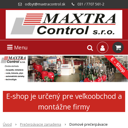
odbyt@maxtracontrol.sk
031 / 7707 561-2
Menu
E-shop je určený pre veľkoobchod a
montážne firmy
Úvod
Prečerpávacie zariadenia
Domové prečerpávacie