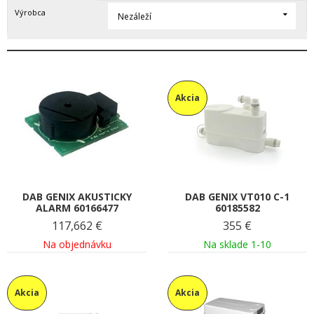
Výrobca
Nezáleží
Akcia
DAB GENIX AKUSTICKY
DAB GENIX VT010 C-1
ALARM 60166477
60185582
117,662
€
355
€
Na objednávku
Na sklade 1-10
Akcia
Akcia