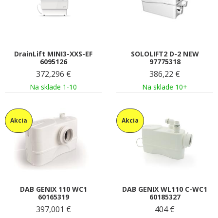
DrainLift MINI3-XXS-EF
SOLOLIFT2 D-2 NEW
6095126
97775318
372,296
€
386,22
€
Na sklade 1-10
Na sklade 10+
Akcia
Akcia
DAB GENIX 110 WC1
DAB GENIX WL110 C-WC1
60165319
60185327
397,001
€
404
€