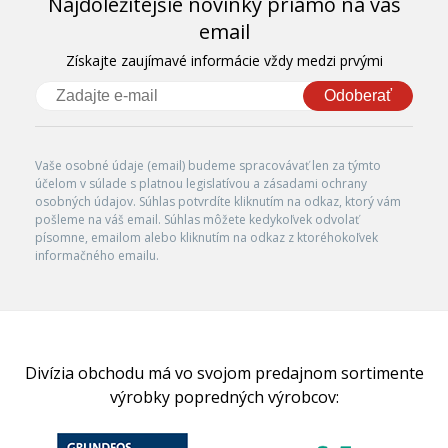
Najdôležitejšie novinky priamo na váš
email
Získajte zaujímavé informácie vždy medzi prvými
Odoberať
Vaše osobné údaje (email) budeme spracovávať len za týmto
účelom v súlade s platnou legislatívou a zásadami ochrany
osobných údajov. Súhlas potvrdíte kliknutím na odkaz, ktorý vám
pošleme na váš email. Súhlas môžete kedykoľvek odvolať
písomne, emailom alebo kliknutím na odkaz z ktoréhokoľvek
informačného emailu.
Divízia obchodu má vo svojom predajnom sortimente
výrobky popredných výrobcov: