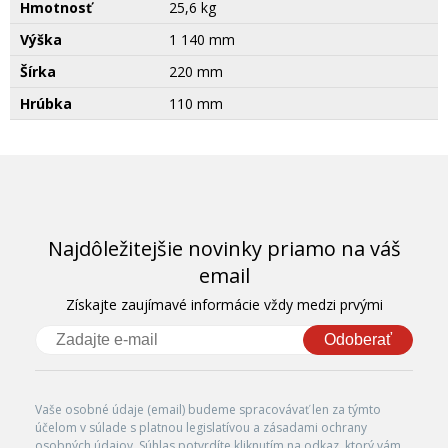
Hmotnosť
25,6 kg
Výška
1 140 mm
Šírka
220 mm
Hrúbka
110 mm
Najdôležitejšie novinky priamo na váš
email
Získajte zaujímavé informácie vždy medzi prvými
Odoberať
Vaše osobné údaje (email) budeme spracovávať len za týmto
účelom v súlade s platnou legislatívou a zásadami ochrany
osobných údajov. Súhlas potvrdíte kliknutím na odkaz, ktorý vám