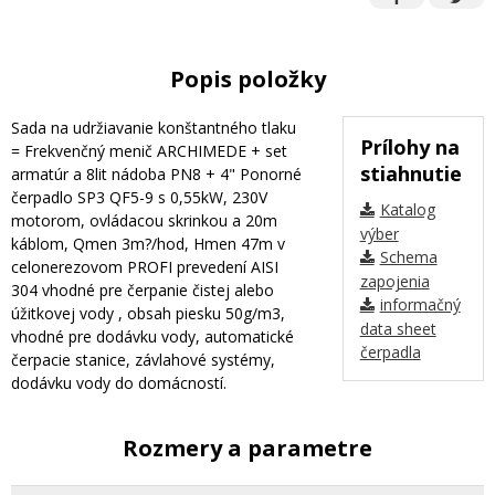
Popis položky
Sada na udržiavanie konštantného tlaku
Prílohy na
= Frekvenčný menič ARCHIMEDE + set
stiahnutie
armatúr a 8lit nádoba PN8 + 4" Ponorné
čerpadlo SP3 QF5-9 s 0,55kW, 230V
Katalog
motorom, ovládacou skrinkou a 20m
výber
káblom, Qmen 3m?/hod, Hmen 47m v
Schema
celonerezovom PROFI prevedení AISI
zapojenia
304 vhodné pre čerpanie čistej alebo
informačný
úžitkovej vody , obsah piesku 50g/m3,
data sheet
vhodné pre dodávku vody, automatické
čerpadla
čerpacie stanice, závlahové systémy,
dodávku vody do domácností.
Rozmery a parametre