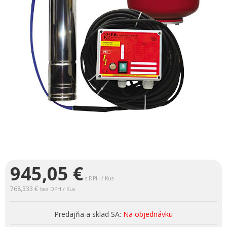
945,05
€
s DPH / Kus
768,333 €
bez DPH / Kus
Predajňa a sklad SA:
Na objednávku