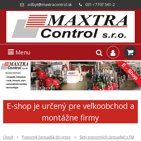
odbyt@maxtracontrol.sk
031 / 7707 561-2
Menu
E-shop je určený pre veľkoobchod a
montážne firmy
Úvod
Ponorné čerpadlá do vrtov
Sety ponorných čerpadiel s FM