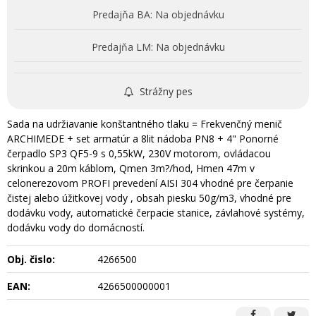
Predajňa BA:
Na objednávku
Predajňa LM:
Na objednávku
Strážny pes
Sada na udržiavanie konštantného tlaku = Frekvenčný menič
ARCHIMEDE + set armatúr a 8lit nádoba PN8 + 4" Ponorné
čerpadlo SP3 QF5-9 s 0,55kW, 230V motorom, ovládacou
skrinkou a 20m káblom, Qmen 3m?/hod, Hmen 47m v
celonerezovom PROFI prevedení AISI 304 vhodné pre čerpanie
čistej alebo úžitkovej vody , obsah piesku 50g/m3, vhodné pre
dodávku vody, automatické čerpacie stanice, závlahové systémy,
dodávku vody do domácností.
Obj. čislo:
4266500
EAN:
4266500000001