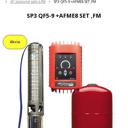
4\" ponorné sety s FM
SP3 QF5-9 +AFME8 SET ,FM
SP3 QF5-9 +AFME8 SET ,FM
Akcia