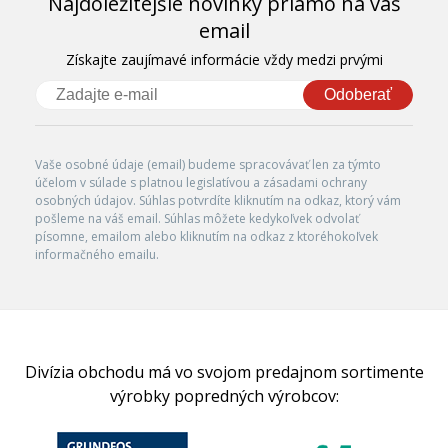
Najdôležitejšie novinky priamo na váš
email
Získajte zaujímavé informácie vždy medzi prvými
Odoberať
Vaše osobné údaje (email) budeme spracovávať len za týmto
účelom v súlade s platnou legislatívou a zásadami ochrany
osobných údajov. Súhlas potvrdíte kliknutím na odkaz, ktorý vám
pošleme na váš email. Súhlas môžete kedykoľvek odvolať
písomne, emailom alebo kliknutím na odkaz z ktoréhokoľvek
informačného emailu.
Divízia obchodu má vo svojom predajnom sortimente
výrobky popredných výrobcov: