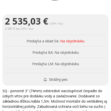
2 535,03
€
s DPH / Kus
2 061 €
bez DPH / Kus
Predajňa a sklad SA:
Na objednávku
Predajňa BA:
Na objednávku
Predajňa LM:
Na objednávku
Strážny pes
SQ - ponorné 3" (74mm) odstredivé viacstupňové čerpadlo do
úzkych vrtov pre dodávku vody a zavlažovanie. Dodávané so
základnou dĺžkou kábla 1,5m. Možnosť montáže do vertikálnej aj
horizontálnej polohy. Zabudovaná ochrana voči behu na sucho (