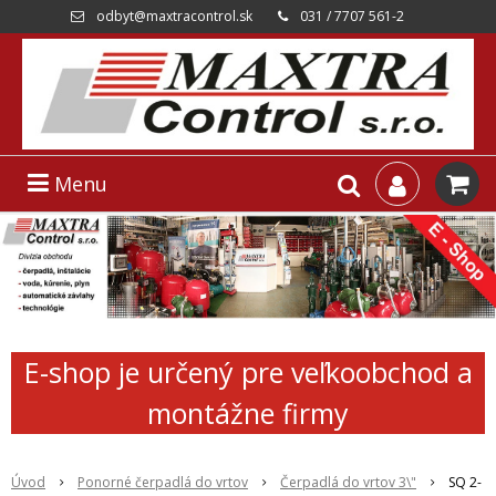
odbyt@maxtracontrol.sk
031 / 7707 561-2
Menu
E-shop je určený pre veľkoobchod a
montážne firmy
Úvod
Ponorné čerpadlá do vrtov
Čerpadlá do vrtov 3\"
SQ 2-