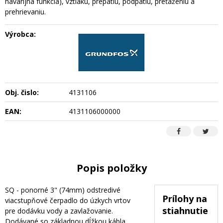
havarijná funkcia), vztlaku, prepätiu, podpätiu, preťaženiu a
prehrievaniu.
Výrobca:
Obj. čislo:
4131106
EAN:
4131106000000
Popis položky
SQ - ponorné 3" (74mm) odstredivé
Prílohy na
viacstupňové čerpadlo do úzkych vrtov
stiahnutie
pre dodávku vody a zavlažovanie.
Dodávané so základnou dĺžkou kábla