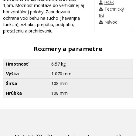
leták
1,5m. Možnosť montáže do vertikálnej aj
Technický
horizontálnej polohy. Zabudovaná
list
ochrana voči behu na sucho ( havarijná
Návod
funkcia), vztlaku, prepätiu, podpätiu,
preťaženiu a prehrievaniu.
Rozmery a parametre
Hmotnosť
6,57 kg
Výška
1 070 mm
Šírka
108 mm
Hrúbka
108 mm