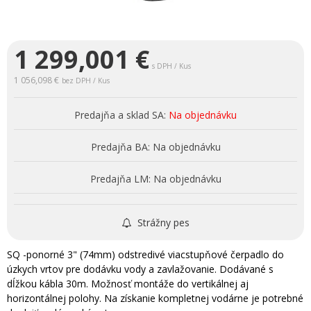
1 299,001
€
s DPH / Kus
1 056,098 €
bez DPH / Kus
Predajňa a sklad SA:
Na objednávku
Predajňa BA:
Na objednávku
Predajňa LM:
Na objednávku
Strážny pes
SQ -ponorné 3" (74mm) odstredivé viacstupňové čerpadlo do
úzkych vrtov pre dodávku vody a zavlažovanie. Dodávané s
dĺžkou kábla 30m. Možnosť montáže do vertikálnej aj
horizontálnej polohy. Na získanie kompletnej vodárne je potrebné