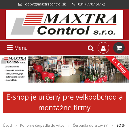
odbyt@maxtracontrol.sk
031 / 7707 561-2
Menu
E-shop je určený pre veľkoobchod a
montážne firmy
Úvod
Ponorné čerpadlá do vrtov
Čerpadlá do vrtov 3\"
SQ 3-