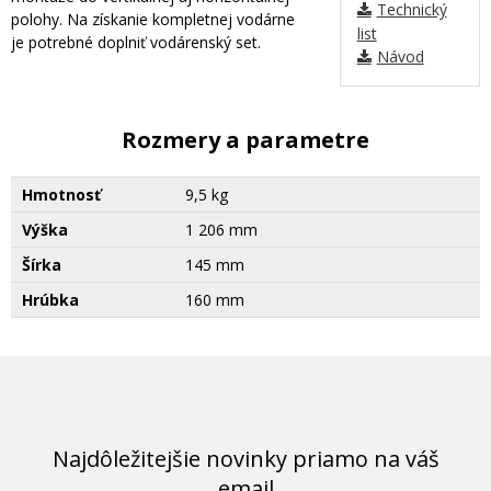
Technický
polohy. Na získanie kompletnej vodárne
list
je potrebné doplniť vodárenský set.
Návod
Rozmery a parametre
Hmotnosť
9,5 kg
Výška
1 206 mm
Šírka
145 mm
Hrúbka
160 mm
Najdôležitejšie novinky priamo na váš
email