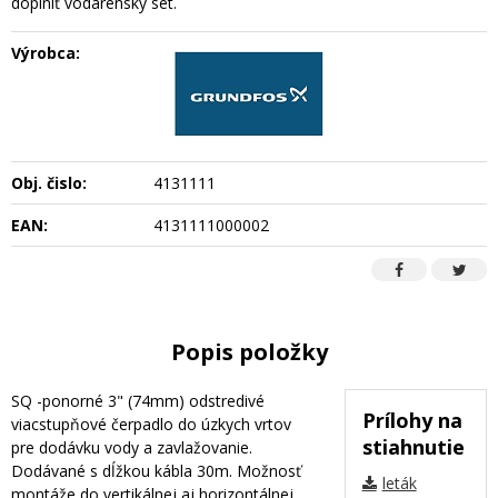
doplniť vodárenský set.
Výrobca:
Obj. čislo:
4131111
EAN:
4131111000002
Popis položky
SQ -ponorné 3" (74mm) odstredivé
Prílohy na
viacstupňové čerpadlo do úzkych vrtov
stiahnutie
pre dodávku vody a zavlažovanie.
Dodávané s dĺžkou kábla 30m. Možnosť
leták
montáže do vertikálnej aj horizontálnej