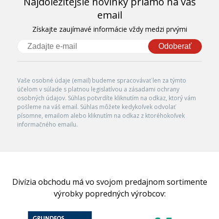
Najdôležitejšie novinky priamo na váš
email
Získajte zaujímavé informácie vždy medzi prvými
Odoberať
Vaše osobné údaje (email) budeme spracovávať len za týmto
účelom v súlade s platnou legislatívou a zásadami ochrany
osobných údajov. Súhlas potvrdíte kliknutím na odkaz, ktorý vám
pošleme na váš email. Súhlas môžete kedykoľvek odvolať
písomne, emailom alebo kliknutím na odkaz z ktoréhokoľvek
informačného emailu.
Divízia obchodu má vo svojom predajnom sortimente
výrobky popredných výrobcov: