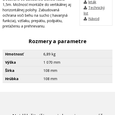
leták
1,5m. Možnosť montáže do vertikálnej aj
Technický
horizontálnej polohy. Zabudovaná
list
ochrana voči behu na sucho ( havarijná
Návod
funkcia), vztlaku, prepätiu, podpätiu,
preťaženiu a prehrievaniu.
Rozmery a parametre
Hmotnosť
6,89 kg
Výška
1 070 mm
Šírka
108 mm
Hrúbka
108 mm