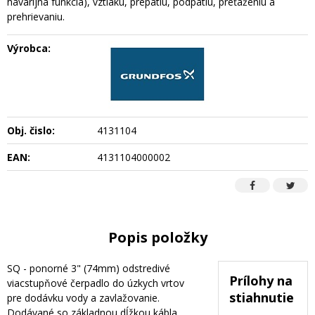
havarijná funkcia), vztlaku, prepätiu, podpätiu, preťaženiu a
prehrievaniu.
Výrobca:
Obj. čislo:
4131104
EAN:
4131104000002
Popis položky
SQ - ponorné 3" (74mm) odstredivé
Prílohy na
viacstupňové čerpadlo do úzkych vrtov
stiahnutie
pre dodávku vody a zavlažovanie.
Dodávané so základnou dĺžkou kábla