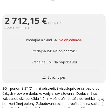
2 712,15
€
s DPH / Kus
2 205 €
bez DPH / Kus
Predajňa a sklad SA:
Na objednávku
Predajňa BA:
Na objednávku
Predajňa LM:
Na objednávku
Strážny pes
SQ - ponorné 3" (74mm) odstredivé viacstupňové čerpadlo do
úzkych vrtov pre dodávku vody a zavlažovanie. Dodávané so
základnou dĺžkou kábla 1,5m. Možnosť montáže do vertikálnej aj
horizontálnej polohy. Zabudovaná ochrana voči behu na sucho (