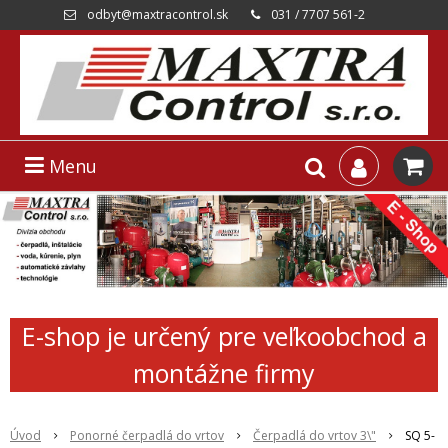
odbyt@maxtracontrol.sk
031 / 7707 561-2
Menu
E-shop je určený pre veľkoobchod a
montážne firmy
Úvod
Ponorné čerpadlá do vrtov
Čerpadlá do vrtov 3\"
SQ 5-