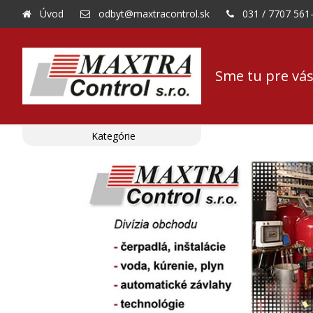
Úvod
odbyt@maxtracontrol.sk
031 / 7707 561
Sme tu pre vás
Kategórie