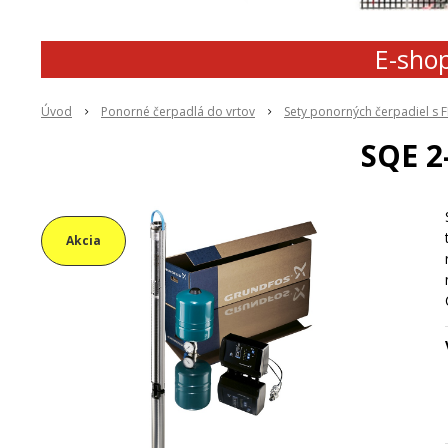
E-shop
Úvod
Ponorné čerpadlá do vrtov
Sety ponorných čerpadiel s 
SQE 2
Akcia