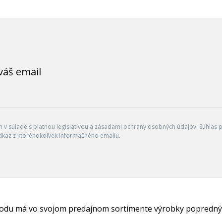
váš email
v súlade s platnou legislatívou a zásadami ochrany osobných údajov. Súhlas po
dkaz z ktoréhokoľvek informačného emailu.
hodu má vo svojom predajnom sortimente výrobky popredný