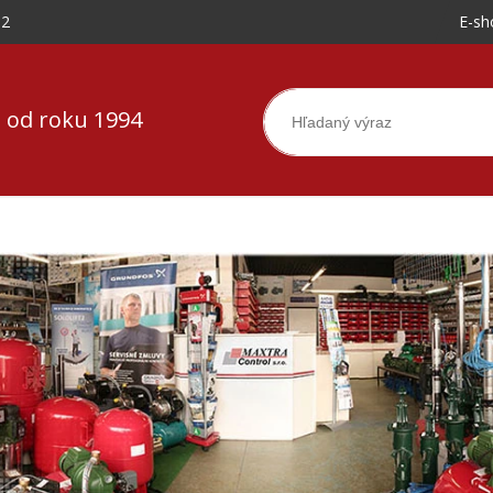
-2
E-sh
 od roku 1994