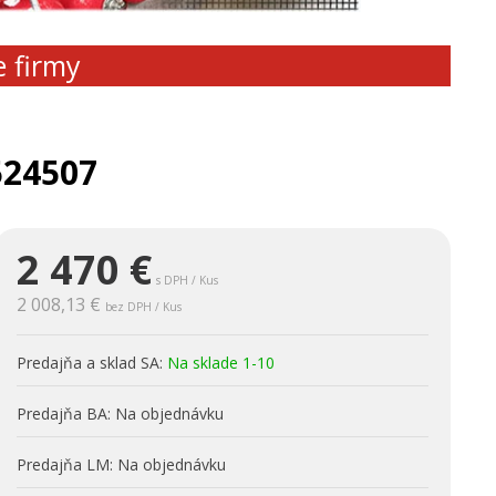
e firmy
524507
2 470
€
s DPH / Kus
2 008,13 €
bez DPH / Kus
Predajňa a sklad SA:
Na sklade 1-10
Predajňa BA:
Na objednávku
Predajňa LM:
Na objednávku