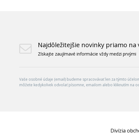
Najdôležitejšie novinky priamo na 
Získajte zaujímavé informácie vždy medzi prvými
Vaše osobné údaje (email) budeme spracovávať len za týmto účelom 
môžete kedykoľvek odvolať písomne, emailom alebo kliknutím na o
Divízia obc