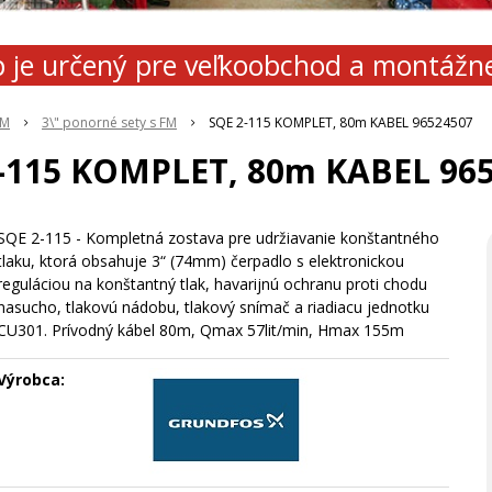
 je určený pre veľkoobchod a montážn
FM
3\" ponorné sety s FM
SQE 2-115 KOMPLET, 80m KABEL 96524507
-115 KOMPLET, 80m KABEL 96
SQE 2-115 - Kompletná zostava pre udržiavanie konštantného
tlaku, ktorá obsahuje 3“ (74mm) čerpadlo s elektronickou
reguláciou na konštantný tlak, havarijnú ochranu proti chodu
nasucho, tlakovú nádobu, tlakový snímač a riadiacu jednotku
CU301. Prívodný kábel 80m, Qmax 57lit/min, Hmax 155m
Výrobca: