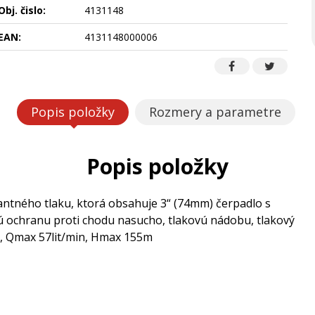
Obj. čislo:
4131148
EAN:
4131148000006
Popis položky
Rozmery a parametre
Popis položky
antného tlaku, ktorá obsahuje 3“ (74mm) čerpadlo s
nú ochranu proti chodu nasucho, tlakovú nádobu, tlakový
m, Qmax 57lit/min, Hmax 155m