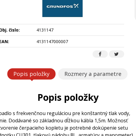
Obj. čislo:
4131147
EAN:
4131147000007
Popis položky
Rozmery a parametre
Popis položky
adlo s frekvenčnou reguláciou pre konštantný tlak vody,
nie. Dodávané so základnou dĺžkou kábla 1,5m. Možnosť
ytvorenie čerpacieho kopletu je potrebné dokúpenie setu
jednotku CU301, tlakovú nádobu 8L, armatúry a manometer)