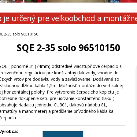
 je určený pre veľkoobchod a montážn
QE 2-35 solo 96510150
SQE 2-35 solo 96510150
SQE - ponorné 3" (74mm) odstredivé viacstupňové čerpadlo s
frekvenčnou reguláciou pre konštantný tlak vody, vhodné do
úzkych vrtov pre dodávku vody a zavlažovanie. Dodávané so
základnou dĺžkou kábla 1,5m. Možnosť montáže do vertikálnej
aj horizontálnej polohy. Pre vytvorenie čerpacieho kopletu je
potrebné dokúpenie setu pre udržanie konštantého tlaku (
obsahuje riadaicu jednotku CU301, tlakovú nádobu 8L,
armatúry a manometer) a predĺženie prívodného kábla ka
čerpadlu.
Výrobca: