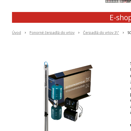
E-shop
Úvod
Ponorné čerpadlá do vrtov
Čerpadlá do vrtov 3\"
S