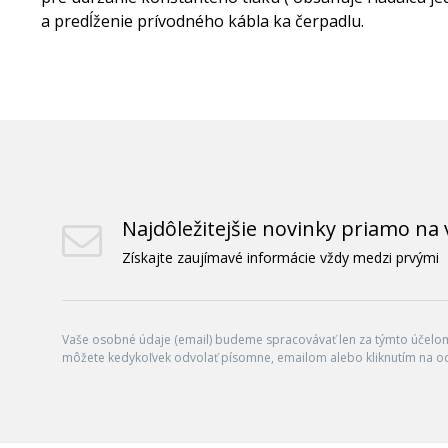
a predĺženie prívodného kábla ka čerpadlu.
Najdôležitejšie novinky priamo na 
Získajte zaujímavé informácie vždy medzi prvými
Vaše osobné údaje (email) budeme spracovávať len za týmto účelom 
môžete kedykoľvek odvolať písomne, emailom alebo kliknutím na o