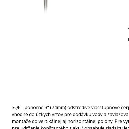
SQE - ponorné 3" (74mm) odstredivé viacstupňové čerp
vhodné do úzkych vrtov pre dodávku vody a zavlažova
montáže do vertikálnej aj horizontálnej polohy. Pre v
pre udržanie konštantého tlaku ( obsahuje riadaicu 