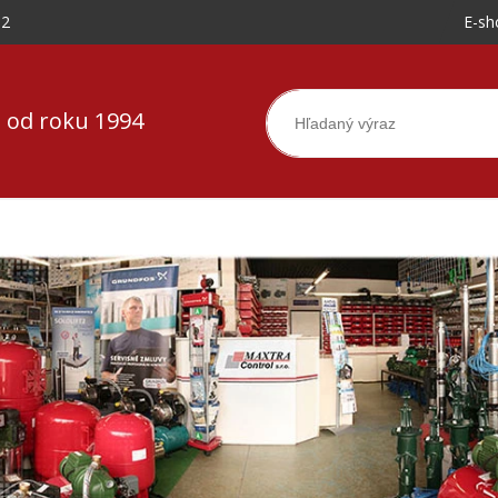
-2
E-sh
 od roku 1994