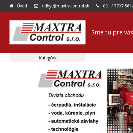
Úvod
odbyt@maxtracontrol.sk
031 / 7707 561
Sme tu pre vás
Kategórie