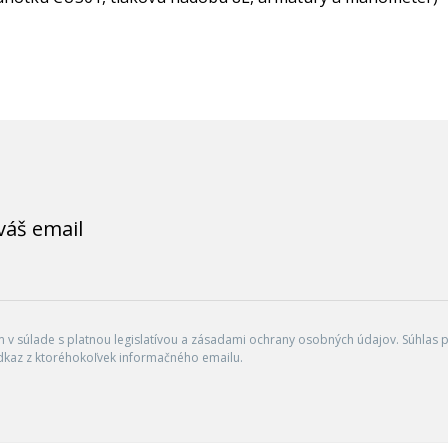
váš email
v súlade s platnou legislatívou a zásadami ochrany osobných údajov. Súhlas po
dkaz z ktoréhokoľvek informačného emailu.