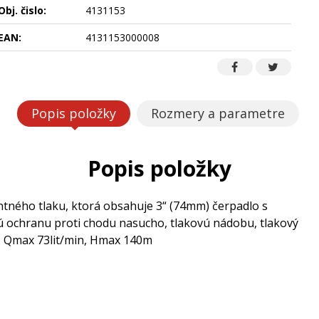
Obj. čislo:
4131153
EAN:
4131153000008
Popis položky
Rozmery a parametre
Popis položky
ntného tlaku, ktorá obsahuje 3“ (74mm) čerpadlo s
nú ochranu proti chodu nasucho, tlakovú nádobu, tlakový
, Qmax 73lit/min, Hmax 140m