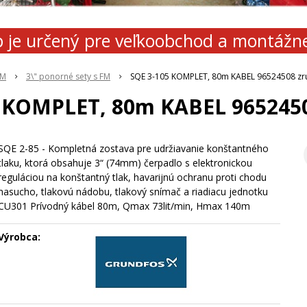
 je určený pre veľkoobchod a montážn
FM
3\" ponorné sety s FM
SQE 3-105 KOMPLET, 80m KABEL 96524508 zr
5 KOMPLET, 80m KABEL 9652450
SQE 2-85 - Kompletná zostava pre udržiavanie konštantného
tlaku, ktorá obsahuje 3“ (74mm) čerpadlo s elektronickou
reguláciou na konštantný tlak, havarijnú ochranu proti chodu
nasucho, tlakovú nádobu, tlakový snímač a riadiacu jednotku
CU301 Prívodný kábel 80m, Qmax 73lit/min, Hmax 140m
Výrobca: