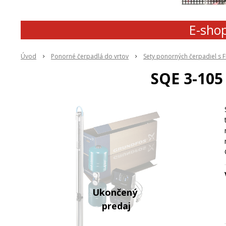
E-shop
Úvod
Ponorné čerpadlá do vrtov
Sety ponorných čerpadiel s 
SQE 3-10