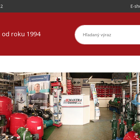
-2
E-sh
 od roku 1994