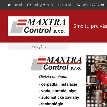
Úvod
odbyt@maxtracontrol.sk
031 / 7707 561
Sme tu pre vás
Kategórie