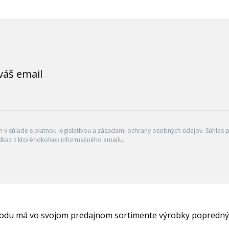
váš email
v súlade s platnou legislatívou a zásadami ochrany osobných údajov. Súhlas po
dkaz z ktoréhokoľvek informačného emailu.
hodu má vo svojom predajnom sortimente výrobky popredný