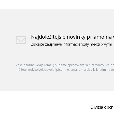
Najdôležitejšie novinky priamo na 
Získajte zaujímavé informácie vždy medzi prvými
Vaše osobné údaje (email) budeme spracovávať len za týmto účelom 
môžete kedykoľvek odvolať písomne, emailom alebo kliknutím na o
Divízia obc