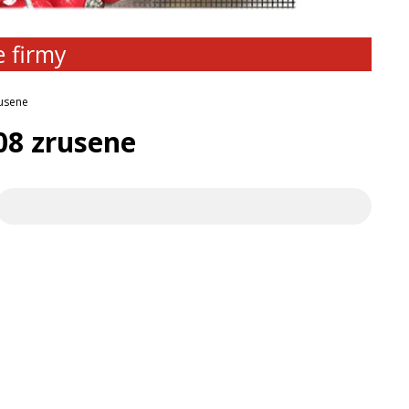
e firmy
usene
8 zrusene