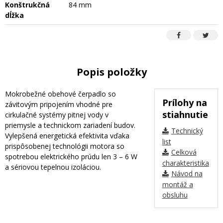
Konštrukčná
84 mm
dĺžka
Popis položky
Mokrobežné obehové čerpadlo so
Prílohy na
závitovým pripojením vhodné pre
stiahnutie
cirkulačné systémy pitnej vody v
priemysle a technickom zariadení budov.
Technický
Vylepšená energetická efektivita vďaka
list
prispôsobenej technológii motora so
Celková
spotrebou elektrického prúdu len 3 – 6 W
charakteristika
a sériovou tepelnou izoláciou.
Návod na
montáž a
obsluhu