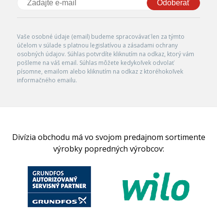
Odoberať
Vaše osobné údaje (email) budeme spracovávať len za týmto
účelom v súlade s platnou legislatívou a zásadami ochrany
osobných údajov. Súhlas potvrdíte kliknutím na odkaz, ktorý vám
pošleme na váš email. Súhlas môžete kedykoľvek odvolať
písomne, emailom alebo kliknutím na odkaz z ktoréhokoľvek
informačného emailu.
Divízia obchodu má vo svojom predajnom sortimente
výrobky popredných výrobcov: