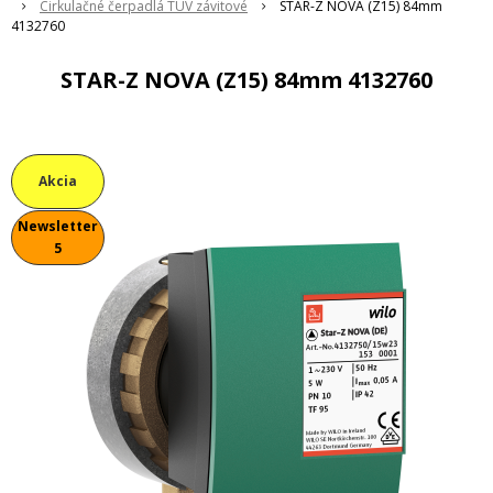
Cirkulačné čerpadlá TUV závitové
STAR-Z NOVA (Z15) 84mm
4132760
STAR-Z NOVA (Z15) 84mm 4132760
Akcia
Newsletter
5