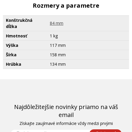
Rozmery a parametre
Konštrukčná
84 mm
dĺžka
Hmotnosť
1 kg
Výška
117 mm
Šírka
158 mm
Hrúbka
134 mm
Najdôležitejšie novinky priamo na váš
email
Získajte zaujímavé informácie vždy medzi prvými