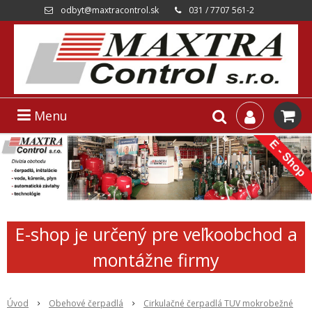
odbyt@maxtracontrol.sk
031 / 7707 561-2
Menu
E-shop je určený pre veľkoobchod a
montážne firmy
Úvod
Obehové čerpadlá
Cirkulačné čerpadlá TUV mokrobežné