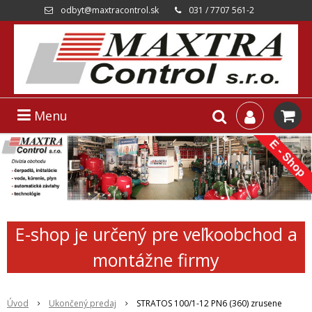
odbyt@maxtracontrol.sk
031 / 7707 561-2
Menu
E-shop je určený pre veľkoobchod a
montážne firmy
Úvod
Ukončený predaj
STRATOS 100/1-12 PN6 (360) zrusene