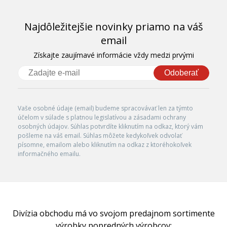
Najdôležitejšie novinky priamo na váš
email
Získajte zaujímavé informácie vždy medzi prvými
Odoberať
Vaše osobné údaje (email) budeme spracovávať len za týmto
účelom v súlade s platnou legislatívou a zásadami ochrany
osobných údajov. Súhlas potvrdíte kliknutím na odkaz, ktorý vám
pošleme na váš email. Súhlas môžete kedykoľvek odvolať
písomne, emailom alebo kliknutím na odkaz z ktoréhokoľvek
informačného emailu.
Divízia obchodu má vo svojom predajnom sortimente
výrobky popredných výrobcov: