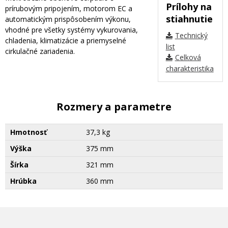
Prílohy na
prírubovým pripojením, motorom EC a
stiahnutie
automatickým prispôsobením výkonu,
vhodné pre všetky systémy vykurovania,
Technický
chladenia, klimatizácie a priemyselné
list
cirkulačné zariadenia.
Celková
charakteristika
Rozmery a parametre
Hmotnosť
37,3 kg
Výška
375 mm
Šírka
321 mm
Hrúbka
360 mm