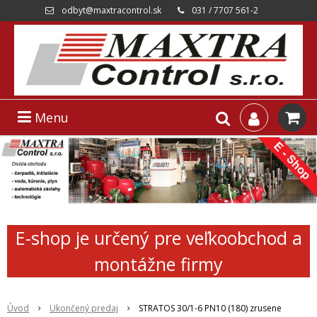
odbyt@maxtracontrol.sk
031 / 7707 561-2
Menu
E-shop je určený pre veľkoobchod a
montážne firmy
Úvod
Ukončený predaj
STRATOS 30/1-6 PN10 (180) zrusene