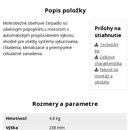
Popis položky
Mokrobežné obehové čerpadlo so
Prílohy na
závitovým pripojením,s motorom s
stiahnutie
automatickým prispôsobením výkonu,
vhodné pre všetky systémy vykurovania,
Technický
chladenia, klimatizácie a priemyselné
list
cirkulačné zariadenia.
Celková
charakteristika
Návod na
montáž a
obsluhu
Rozmery a parametre
Hmotnosť
4,8 kg
Výška
238 mm