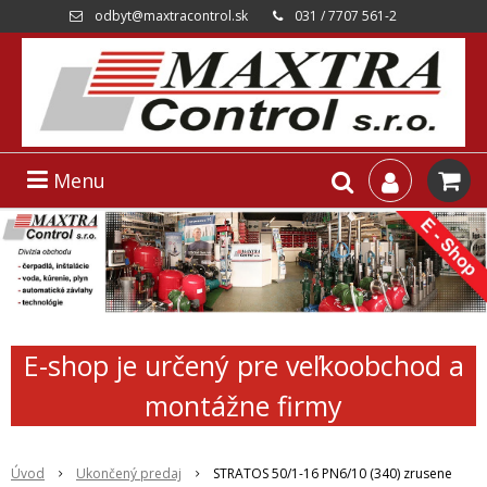
odbyt@maxtracontrol.sk
031 / 7707 561-2
Menu
E-shop je určený pre veľkoobchod a
montážne firmy
Úvod
Ukončený predaj
STRATOS 50/1-16 PN6/10 (340) zrusene