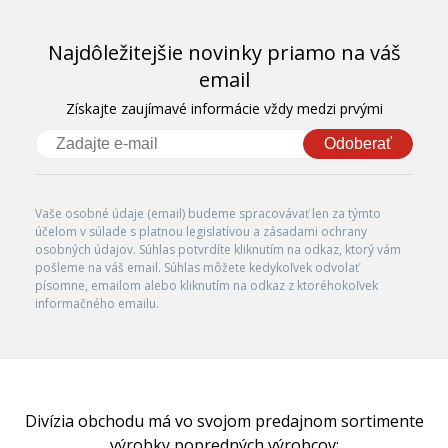
Najdôležitejšie novinky priamo na váš
email
Získajte zaujímavé informácie vždy medzi prvými
Odoberať
Vaše osobné údaje (email) budeme spracovávať len za týmto
účelom v súlade s platnou legislatívou a zásadami ochrany
osobných údajov. Súhlas potvrdíte kliknutím na odkaz, ktorý vám
pošleme na váš email. Súhlas môžete kedykoľvek odvolať
písomne, emailom alebo kliknutím na odkaz z ktoréhokoľvek
informačného emailu.
Divízia obchodu má vo svojom predajnom sortimente
výrobky popredných výrobcov: