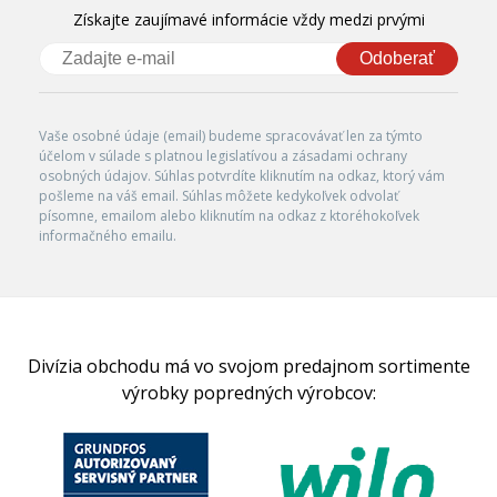
Získajte zaujímavé informácie vždy medzi prvými
Odoberať
Vaše osobné údaje (email) budeme spracovávať len za týmto
účelom v súlade s platnou legislatívou a zásadami ochrany
osobných údajov. Súhlas potvrdíte kliknutím na odkaz, ktorý vám
pošleme na váš email. Súhlas môžete kedykoľvek odvolať
písomne, emailom alebo kliknutím na odkaz z ktoréhokoľvek
informačného emailu.
Divízia obchodu má vo svojom predajnom sortimente
výrobky popredných výrobcov: