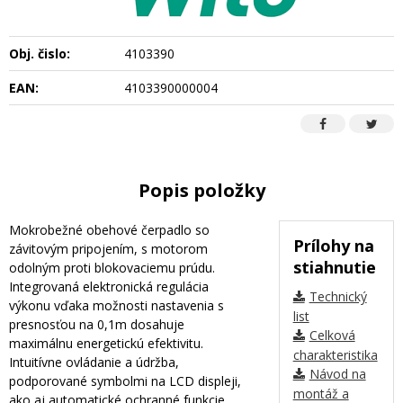
Obj. čislo:
4103390
EAN:
4103390000004
Popis položky
Mokrobežné obehové čerpadlo so
Prílohy na
závitovým pripojením, s motorom
stiahnutie
odolným proti blokovaciemu prúdu.
Integrovaná elektronická regulácia
Technický
výkonu vďaka možnosti nastavenia s
list
presnosťou na 0,1m dosahuje
Celková
maximálnu energetickú efektivitu.
charakteristika
Intuitívne ovládanie a údržba,
Návod na
podporované symbolmi na LCD displeji,
montáž a
ako aj automatické ochranné funkcie