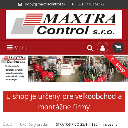
odbyt@maxtracontrol.sk
031 / 7707 561-2
Menu
E-shop je určený pre veľkoobchod a
montážne firmy
Úvod
Ukončený predaj
STRATOS PICO 25/1-4 180mm zrusene