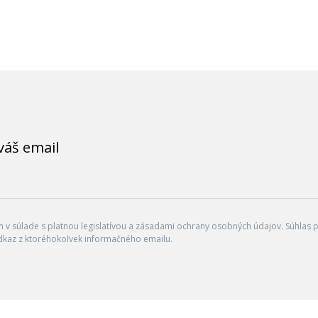
váš email
v súlade s platnou legislatívou a zásadami ochrany osobných údajov. Súhlas po
dkaz z ktoréhokoľvek informačného emailu.