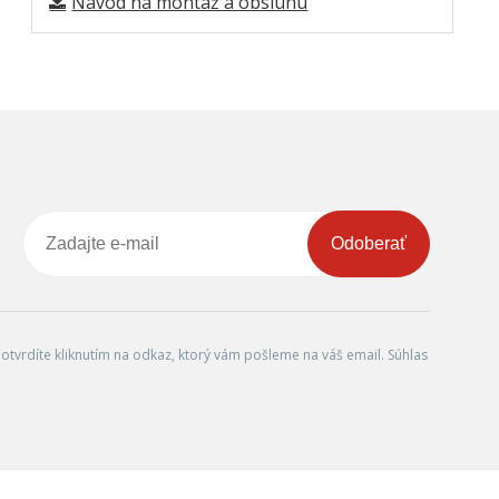
Návod na montáž a obsluhu
Odoberať
tvrdíte kliknutím na odkaz, ktorý vám pošleme na váš email. Súhlas