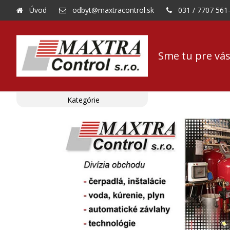
Úvod
odbyt@maxtracontrol.sk
031 / 7707 561
Sme tu pre vás
Kategórie