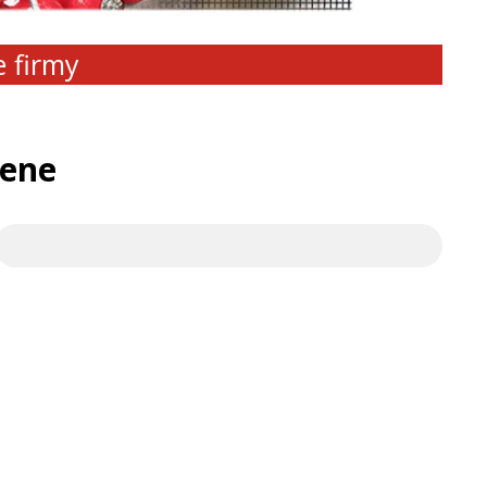
e firmy
sene