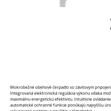
Mokrobežné obehové čerpadlo so závitovým pripojen
Integrovaná elektronická regulácia výkonu vďaka mož
maximálnu energetickú efektivitu. Intuitívne ovládani
automatické ochranné funkcie ponúkajú najvyššiu úro
vykurovacie systémy a použitie v klimatizácii.