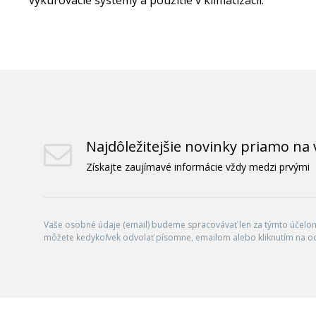
Najdôležitejšie novinky priamo na 
Získajte zaujímavé informácie vždy medzi prvými
Vaše osobné údaje (email) budeme spracovávať len za týmto účelom 
môžete kedykoľvek odvolať písomne, emailom alebo kliknutím na o