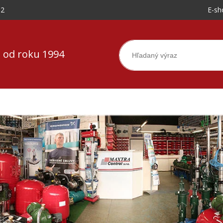
-2
E-sh
 od roku 1994