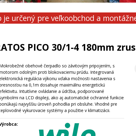
 je určený pre veľkoobchod a montážn
ATOS PICO 30/1-4 180mm zru
Mokrobežné obehové čerpadlo so závitovým pripojením, s
motorom odolným proti blokovaciemu prúdu. Integrovaná
elektronická regulácia výkonu vďaka možnosti nastavenia s
presnosťou na 0,1m dosahuje maximálnu energetickú
efektivitu. Intuitívne ovládanie a údržba, podporované
symbolmi na LCD displeji, ako aj automatické ochranné funkcie
ponúkajú najvyššiu úroveň pohodlia pri obsluhe. Vhodné pre
teplovodné vykurovacie systémy a použitie v klimatizácii.
Výrobca: