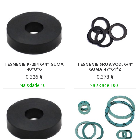
TESNENIE K-294 6/4" GUMA
TESNENIE SROB.VOD. 6/4"
40*8*6
GUMA 47*61*2
0,326
€
0,378
€
Na sklade 10+
Na sklade 100+