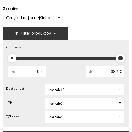
Zoradiť:
Ceny od najlacnejšieho
Filter produktov
Cenový filter
od
€
do
€
Dostupnosť
Nezáleží
Typ
Nezáleží
Výrobca
Nezáleží