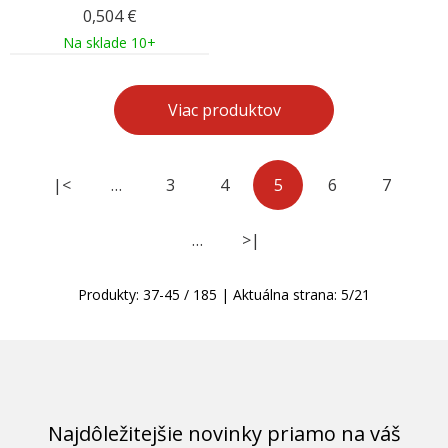
0,504
€
Na sklade 10+
Viac produktov
|<
…
3
4
5
6
7
…
>|
Produkty:
37
-
45
/
185
| Aktuálna strana:
5
/
21
Najdôležitejšie novinky priamo na váš