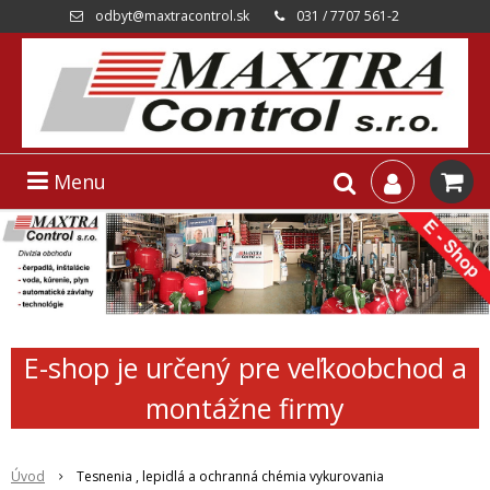
odbyt@maxtracontrol.sk
031 / 7707 561-2
Menu
E-shop je určený pre veľkoobchod a
montážne firmy
Úvod
Tesnenia , lepidlá a ochranná chémia vykurovania