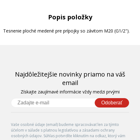
Popis položky
Tesnenie ploché medené pre prípojky so závitom M20 (G1/2").
Najdôležitejšie novinky priamo na váš
email
Získajte zaujímavé informácie vždy medzi prvými
Odoberať
Vaše osobné údaje (email) budeme spracovávať len za týmto
účelom v súlade s platnou legislatívou a zásadami ochrany
osobných údajov. Súhlas potvrdíte kliknutím na odkaz, ktorý vám