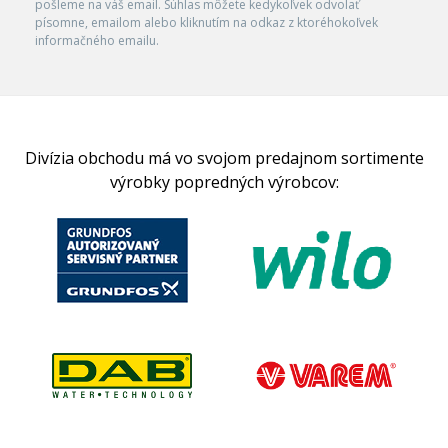
pošleme na váš email. Súhlas môžete kedykoľvek odvolať
písomne, emailom alebo kliknutím na odkaz z ktoréhokoľvek
informačného emailu.
Divízia obchodu má vo svojom predajnom sortimente
výrobky popredných výrobcov: