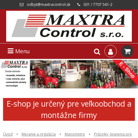
odbyt@maxtracontrol.sk
031 / 7707 561-2
Menu
E-shop je určený pre veľkoobchod a
montážne firmy
Úvod
Meranie a regulácia
Manometre
Prípojky, tesnenia pre