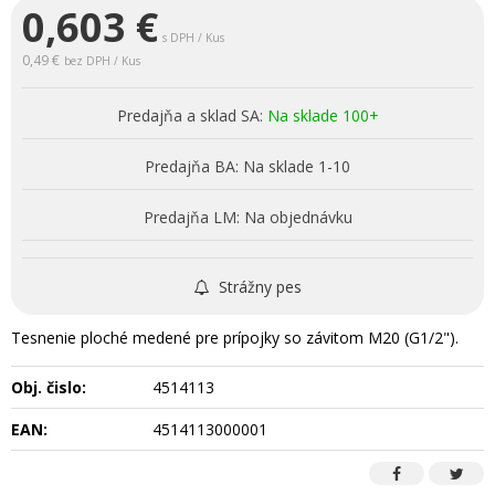
0,603
€
s DPH / Kus
0,49 €
bez DPH / Kus
Predajňa a sklad SA:
Na sklade 100+
Predajňa BA:
Na sklade 1-10
Predajňa LM:
Na objednávku
Strážny pes
Tesnenie ploché medené pre prípojky so závitom M20 (G1/2").
Obj. čislo:
4514113
EAN:
4514113000001