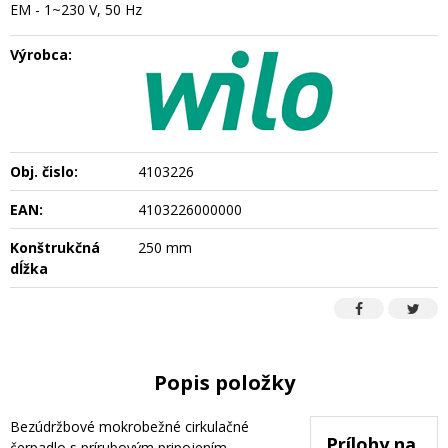
EM - 1~230 V, 50 Hz
Výrobca:
Obj. čislo:
4103226
EAN:
4103226000000
Konštrukčná
250 mm
dĺžka
Popis položky
Bezúdržbové mokrobežné cirkulačné
Prílohy na
čerpadlo s prírubovým pripojením