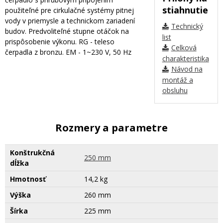
stiahnutie
použiteľné pre cirkulačné systémy pitnej
vody v priemysle a technickom zariadení
Technický
budov. Predvoliteľné stupne otáčok na
list
prispôsobenie výkonu. RG - teleso
Celková
čerpadla z bronzu. EM - 1~230 V, 50 Hz
charakteristika
Návod na
montáž a
obsluhu
Rozmery a parametre
Konštrukčná
250 mm
dĺžka
Hmotnosť
14,2 kg
Výška
260 mm
Šírka
225 mm