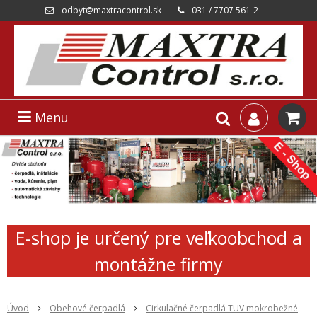
odbyt@maxtracontrol.sk
031 / 7707 561-2
Menu
E-shop je určený pre veľkoobchod a
montážne firmy
Úvod
Obehové čerpadlá
Cirkulačné čerpadlá TUV mokrobežné