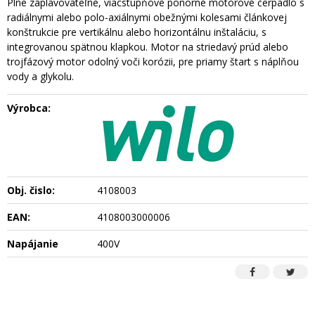
Plne zaplavovateľné, viacstupňové ponorné motorové čerpadlo s
radiálnymi alebo polo-axiálnymi obežnými kolesami článkovej
konštrukcie pre vertikálnu alebo horizontálnu inštaláciu, s
integrovanou spätnou klapkou. Motor na striedavý prúd alebo
trojfázový motor odolný voči korózii, pre priamy štart s náplňou
vody a glykolu.
Výrobca:
Obj. čislo:
4108003
EAN:
4108003000006
Napájanie
400V