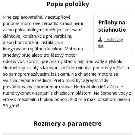
Popis položky
Plne zaplavovateľné, viacstupňové
Prílohy na
ponorné motorové čerpadlo s radiálnymi
stiahnutie
alebo polo-axiálnymi obežnými kolesami
článkovej konštrukcie pre vertikálnu
Technický
alebo horizontálnu inštaláciu, s
list
integrovanou spätnou klapkou. Motor na
striedavý prúd alebo trojfázový motor
odolný voči korózii, pre priamy štart s náplňou vody a glykolu.
Hermeticky zaliaty s lakovou izoláciou vinutia, ponorený v živici a
so samopremazávacími ložiskami. Na chladenie motora sa
využíva čerpané médium. Preto musí byť agregát vždy
prevádzkovaný v ponorenom stave. Horizontálnu inštaláciu je
nutné vykonať v spojení s chladiacim plášťom. Na čerpanie vody z
vrtov s maximálnu hĺbkou ponoru 200 m a max. obsahom piesku
50 g/m3.
Rozmery a parametre