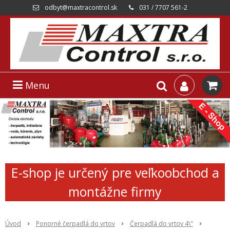
odbyt@maxtracontrol.sk
031 / 7707 561-2
Menu
E-shop je určený pre veľkoobchod a
montážne firmy
Úvod
Ponorné čerpadlá do vrtov
Čerpadlá do vrtov 4\"