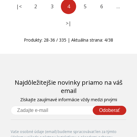
|<
2
3
4
5
6
…
>|
Produkty:
28
-
36
/
335
| Aktuálna strana:
4
/
38
Najdôležitejšie novinky priamo na váš
email
Získajte zaujímavé informácie vždy medzi prvými
Odoberať
Vaše osobné údaje (email) budeme spracovávať len za týmto