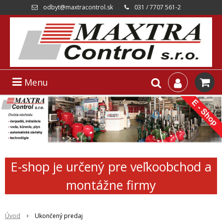
odbyt@maxtracontrol.sk
031 / 7707 561-2
Menu
E-shop je určený pre veľkoobchod a
montážne firmy
Úvod
Ukončený predaj