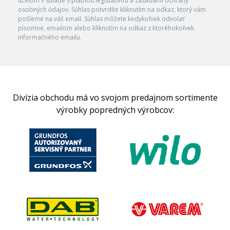
účelom v súlade s platnou legislatívou a zásadami ochrany
osobných údajov. Súhlas potvrdíte kliknutím na odkaz, ktorý vám
pošleme na váš email. Súhlas môžete kedykoľvek odvolať
písomne, emailom alebo kliknutím na odkaz z ktoréhokoľvek
informačného emailu.
Divízia obchodu má vo svojom predajnom sortimente
výrobky popredných výrobcov: