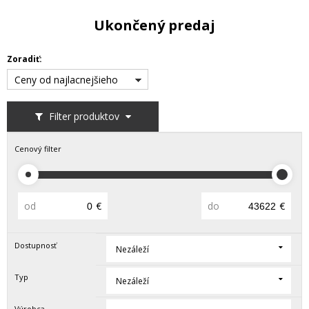
Ukončený predaj
Zoradiť:
Ceny od najlacnejšieho
Filter produktov
Cenový filter
od
€
do
€
Dostupnosť
Nezáleží
Typ
Nezáleží
Výrobca