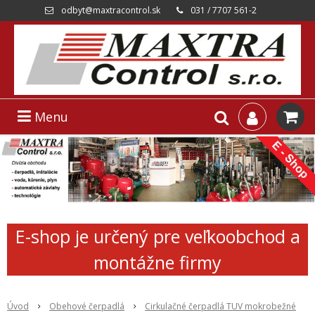
odbyt@maxtracontrol.sk
031 / 7707 561-2
Menu
E-shop je určený pre veľkoobchod a
montážne firmy
Úvod
Obehové čerpadlá
Cirkulačné čerpadlá TUV mokrobežné