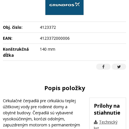
Obj. čislo:
4123372
EAN:
4123372000006
Konštrukčná
140 mm
dĺžka
Popis položky
Cirkulačné čerpadlá pre cirkuláciu teplej
Prílohy na
úžitkovej vody pre rodinné domy a
stiahnutie
obytné budovy. Čerpadlá sú vybavené
vysokoúčinným, korózii odolným,
Technický
zapuzdreným motorom s permanentným
list