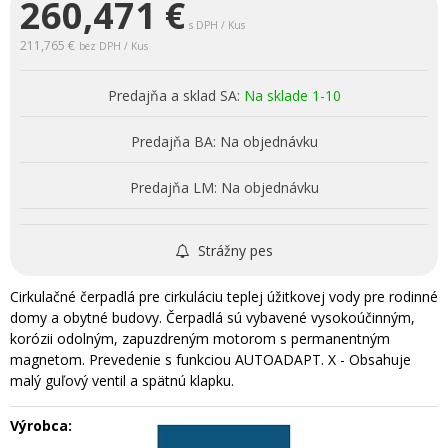
260,471
€
s DPH / Kus
211,765 €
bez DPH / Kus
Predajňa a sklad SA:
Na sklade 1-10
Predajňa BA:
Na objednávku
Predajňa LM:
Na objednávku
Strážny pes
Cirkulačné čerpadlá pre cirkuláciu teplej úžitkovej vody pre rodinné
domy a obytné budovy. Čerpadlá sú vybavené vysokoúčinným,
korózii odolným, zapuzdreným motorom s permanentným
magnetom. Prevedenie s funkciou AUTOADAPT. X - Obsahuje
malý guľový ventil a spätnú klapku.
Výrobca: