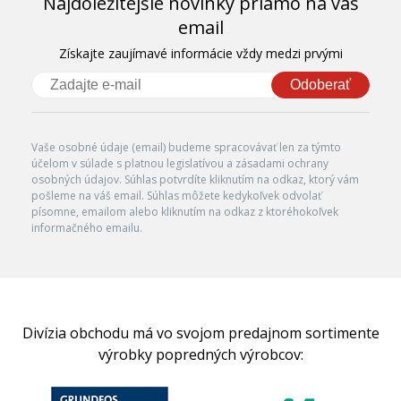
Najdôležitejšie novinky priamo na váš
email
Získajte zaujímavé informácie vždy medzi prvými
Odoberať
Vaše osobné údaje (email) budeme spracovávať len za týmto
účelom v súlade s platnou legislatívou a zásadami ochrany
osobných údajov. Súhlas potvrdíte kliknutím na odkaz, ktorý vám
pošleme na váš email. Súhlas môžete kedykoľvek odvolať
písomne, emailom alebo kliknutím na odkaz z ktoréhokoľvek
informačného emailu.
Divízia obchodu má vo svojom predajnom sortimente
výrobky popredných výrobcov: