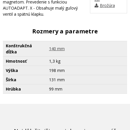
magnetom. Prevedenie s funkciou
Brožúra
AUTOADAPT. X - Obsahuje malý guľový
ventil a spätnú klapku.
Rozmery a parametre
Konštrukčná
140 mm
dĺžka
Hmotnosť
1,3 kg
Výška
198 mm
Šírka
131 mm
Hrúbka
99 mm