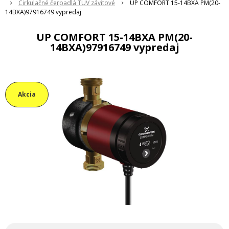
Cirkulačné čerpadlá TUV závitové
UP COMFORT 15-14BXA PM(20-
14BXA)97916749 vypredaj
UP COMFORT 15-14BXA PM(20-
14BXA)97916749 vypredaj
Akcia