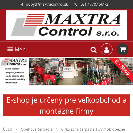
odbyt@maxtracontrol.sk
031 / 7707 561-2
Menu
E-shop je určený pre veľkoobchod a
montážne firmy
Úvod
Obehové čerpadlá
Cirkulačné čerpadlá TUV mokrobežné