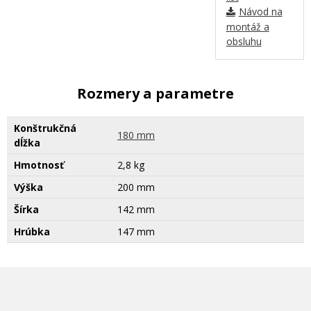
Návod na
montáž a
obsluhu
Rozmery a parametre
Konštrukčná
180 mm
dĺžka
Hmotnosť
2,8 kg
Výška
200 mm
Šírka
142 mm
Hrúbka
147 mm