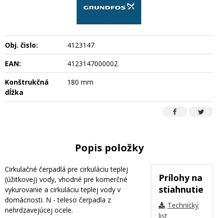
Obj. čislo:
4123147
EAN:
4123147000002
Konštrukčná
180 mm
dĺžka
Popis položky
Cirkulačné čerpadlá pre cirkuláciu teplej
Prílohy na
(úžitkovej) vody, vhodné pre komerčné
stiahnutie
vykurovanie a cirkuláciu teplej vody v
domácnosti. N - teleso čerpadla z
Technický
nehrdzavejúcej ocele.
list