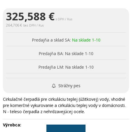
325,588
€
s DPH / Kus
264,706 €
bez DPH / Kus
Predajňa a sklad SA:
Na sklade 1-10
Predajňa BA:
Na sklade 1-10
Predajňa LM:
Na sklade 1-10
Strážny pes
Cirkulačné čerpadlá pre cirkuláciu teplej (úžitkovej) vody, vhodné
pre komerčné vykurovanie a cirkuláciu teplej vody v domácnosti.
N - teleso čerpadla z nehrdzavejúcej ocele.
Výrobca: