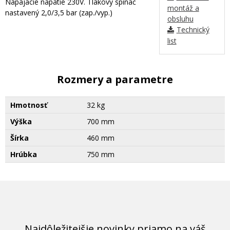
Napájacie napätie 230V. Tlakový spínač
montáž a
nastavený 2,0/3,5 bar (zap./vyp.)
obsluhu
Technický
list
Rozmery a parametre
Hmotnosť
32 kg
Výška
700 mm
Šírka
460 mm
Hrúbka
750 mm
Najdôležitejšie novinky priamo na váš