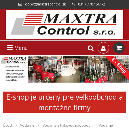
odbyt@maxtracontrol.sk
031 / 7707 561-2
Menu
E-shop je určený pre veľkoobchod a
montážne firmy
Úvod
Vodárne
Vodárne s tlakovou nádobou
Vodárne