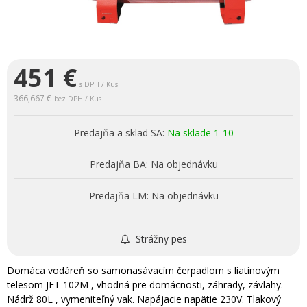
451
€
s DPH / Kus
366,667 €
bez DPH / Kus
Predajňa a sklad SA:
Na sklade 1-10
Predajňa BA:
Na objednávku
Predajňa LM:
Na objednávku
Strážny pes
Domáca vodáreň so samonasávacím čerpadlom s liatinovým
telesom JET 102M , vhodná pre domácnosti, záhrady, závlahy.
Nádrž 80L , vymeniteľný vak. Napájacie napätie 230V. Tlakový