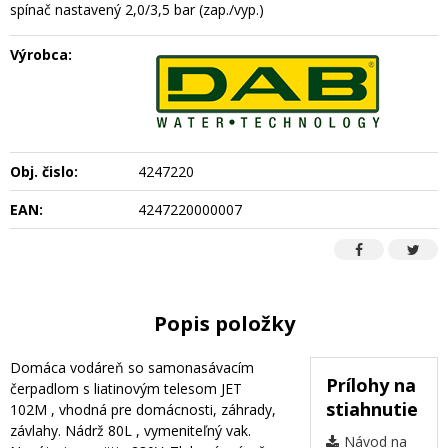
spínač nastavený 2,0/3,5 bar (zap./vyp.)
Výrobca:
Obj. čislo:
4247220
EAN:
4247220000007
Popis položky
Domáca vodáreň so samonasávacím
Prílohy na
čerpadlom s liatinovým telesom JET
stiahnutie
102M , vhodná pre domácnosti, záhrady,
závlahy. Nádrž 80L , vymeniteľný vak.
Návod na