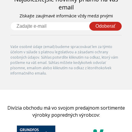
email
Získajte zaujímavé informácie vždy medzi prvými
Odoberať
Vaše osobné údaje (email) budeme spracovávať len za týmto
účelom v súlade s platnou legislatívou a zásadami ochrany
osobných údajov. Súhlas potvrdíte kliknutím na odkaz, ktorý vám
pošleme na váš email. Súhlas môžete kedykoľvek odvolať
písomne, emailom alebo kliknutím na odkaz z ktoréhokoľvek
informačného emailu.
Divízia obchodu má vo svojom predajnom sortimente
výrobky popredných výrobcov: