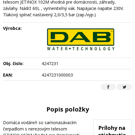
telesom JETINOX 102M vhodná pre domácnosti, záhrady,
závlahy. Nádrž 60L , vymeniteľný vak. Napájacie napätie 230V.
Tlakový spínač nastavený 2,0/3,5 bar (zap./vyp.)
Výrobca:
Obj. čislo:
4247231
EAN:
4247231000003
Popis položky
Domáca vodáreň so samonasávacím
Prílohy na
čerpadlom s nerezovým telesom
stiahnutie