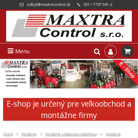
odbyt@maxtracontrol.sk
031 / 7707 561-2
Menu
E-shop je určený pre veľkoobchod a
montážne firmy
Úvod
Vodárne
Vodárne s tlakovou nádobou
Vodárne