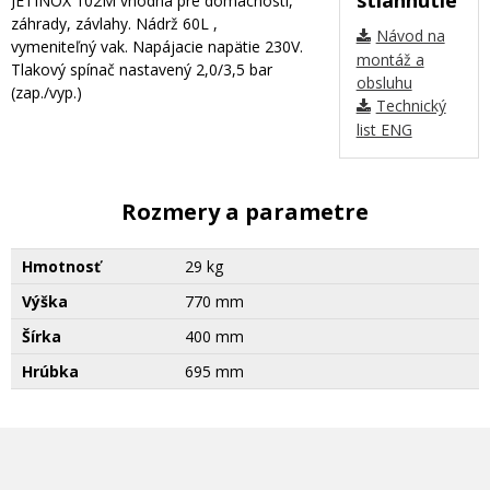
JETINOX 102M vhodná pre domácnosti,
záhrady, závlahy. Nádrž 60L ,
Návod na
vymeniteľný vak. Napájacie napätie 230V.
montáž a
Tlakový spínač nastavený 2,0/3,5 bar
obsluhu
(zap./vyp.)
Technický
list ENG
Rozmery a parametre
Hmotnosť
29 kg
Výška
770 mm
Šírka
400 mm
Hrúbka
695 mm