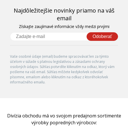
Najdôležitejšie novinky priamo na váš
email
Získajte zaujímavé informácie vždy medzi prvými
Odoberať
Vaše osobné údaje (email) budeme spracovávať len za týmto
účelom v súlade s platnou legislatívou a zásadami ochrany
osobných údajov. Súhlas potvrdíte kliknutím na odkaz, ktorý vám
pošleme na váš email. Súhlas môžete kedykoľvek odvolať
písomne, emailom alebo kliknutím na odkaz z ktoréhokoľvek
informačného emailu.
Divízia obchodu má vo svojom predajnom sortimente
výrobky popredných výrobcov: