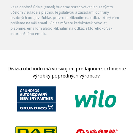
Vaše osobné údaje (email) budeme spracovávať len za týmto
účelom v súlade s platnou legislatívou a zásadami ochrany
osobných údajov. Súhlas potvrdíte kliknutím na odkaz, ktorý vám
pošleme na váš email. Súhlas môžete kedykoľvek odvolať
písomne, emailom alebo kliknutím na odkaz z ktoréhokoľvek
informačného emailu.
Divízia obchodu má vo svojom predajnom sortimente
výrobky popredných výrobcov: