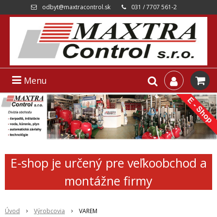
odbyt@maxtracontrol.sk
031 / 7707 561-2
Menu
E-shop je určený pre veľkoobchod a
montážne firmy
Úvod
Výrobcovia
VAREM