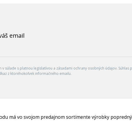
váš email
v súlade s platnou legislatívou a zásadami ochrany osobných údajov. Súhlas po
dkaz z ktoréhokoľvek informačného emailu.
hodu má vo svojom predajnom sortimente výrobky popredný