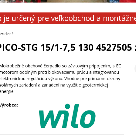
 je určený pre veľkoobchod a montážn
 zrušené
ICO-STG 15/1-7,5 130 4527505
Mokrobežné obehové čerpadlo so závitovým pripojením, s EC
motorom odolným proti blokovaciemu prúdu a integrovanou
elektronickou reguláciou výkonu. Vhodné pre primárne okruhy
solárnych zariadení a zariadení na využitie geotermickej
energie.
Výrobca: