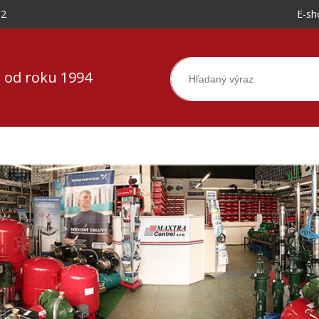
-2
E-sh
 od roku 1994