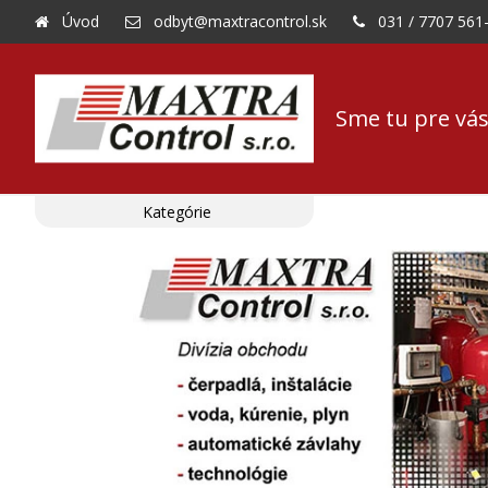
Úvod
odbyt@maxtracontrol.sk
031 / 7707 561
Sme tu pre vás
Kategórie