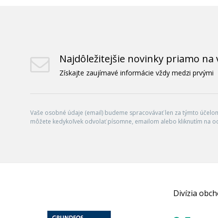
Najdôležitejšie novinky priamo na 
Získajte zaujímavé informácie vždy medzi prvými
Vaše osobné údaje (email) budeme spracovávať len za týmto účelom 
môžete kedykoľvek odvolať písomne, emailom alebo kliknutím na o
Divízia obc