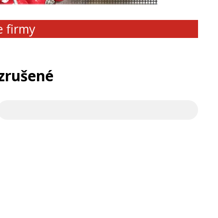
e firmy
 zrušené