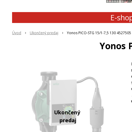
E-shop
Úvod
Ukončený predaj
Yonos PICO-STG 15/1-7,5 130 4527505
Yonos P