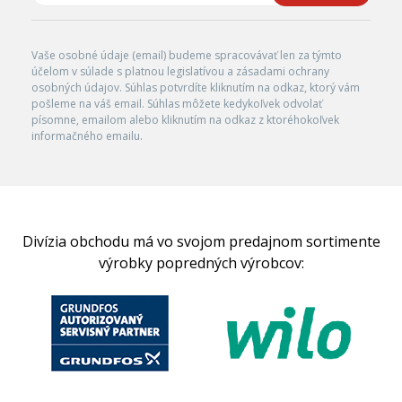
Vaše osobné údaje (email) budeme spracovávať len za týmto
účelom v súlade s platnou legislatívou a zásadami ochrany
osobných údajov. Súhlas potvrdíte kliknutím na odkaz, ktorý vám
pošleme na váš email. Súhlas môžete kedykoľvek odvolať
písomne, emailom alebo kliknutím na odkaz z ktoréhokoľvek
informačného emailu.
Divízia obchodu má vo svojom predajnom sortimente
výrobky popredných výrobcov: