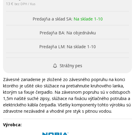
13 €
bez DPH / Kus
Predajňa a sklad SA:
Na sklade 1-10
Predajňa BA:
Na objednávku
Predajňa LM:
Na sklade 1-10
Strážny pes
Závesné zariadenie je zložené zo závesného popruhu na konci
ktorého je ušité oko slúžiace na pretiahnutie kruhového lanka,
ktorým sa fixuje čerpadlo. Na závesnom popruhu sú v odstupoch
1,5m našité suché zipsy, slúžiace na fixáciu výtlačného potrubia a
elektrického kábla čerpadla. Všetky komponenty tohto výrobku sú
zdravotne nezávadné a vhodné pre styk s pitnou vodou.
Výrobca: