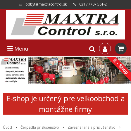
odbyt@maxtracontrol.sk
031 / 7707 561-2
Menu
E-shop je určený pre veľkoobchod a
montážne firmy
Úvod
Čerpadlá príslušenstvo
Závesné laná a príslušenstvo