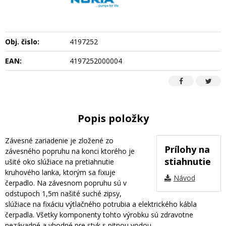
Obj. čislo:
4197252
EAN:
4197252000004
Popis položky
Závesné zariadenie je zložené zo
Prílohy na
závesného popruhu na konci ktorého je
stiahnutie
ušité oko slúžiace na pretiahnutie
kruhového lanka, ktorým sa fixuje
Návod
čerpadlo. Na závesnom popruhu sú v
odstupoch 1,5m našité suché zipsy,
slúžiace na fixáciu výtlačného potrubia a elektrického kábla
čerpadla. Všetky komponenty tohto výrobku sú zdravotne
nezávadné a vhodné pre styk s pitnou vodou.