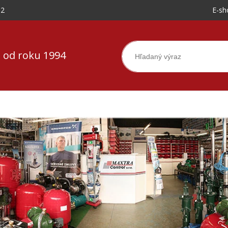
-2
E-sh
 od roku 1994