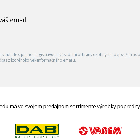
váš email
v súlade s platnou legislatívou a zásadami ochrany osobných údajov. Súhlas po
dkaz z ktoréhokoľvek informačného emailu.
hodu má vo svojom predajnom sortimente výrobky popredný