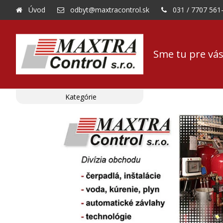
Úvod
odbyt@maxtracontrol.sk
031 / 7707 561
Sme tu pre vás
Kategórie