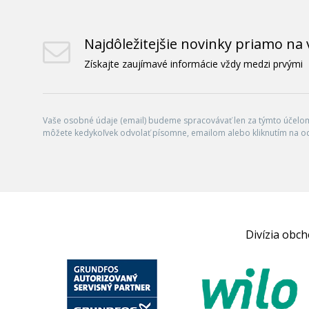
Najdôležitejšie novinky priamo na 
Získajte zaujímavé informácie vždy medzi prvými
Vaše osobné údaje (email) budeme spracovávať len za týmto účelom 
môžete kedykoľvek odvolať písomne, emailom alebo kliknutím na o
Divízia obc