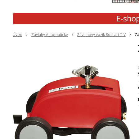
E-shop
Úvod
Závlahy Automatické
Závlahový vozík Rollcart T-V
Zá