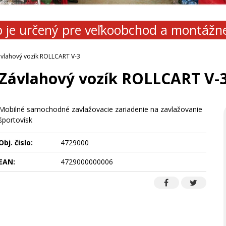
 je určený pre veľkoobchod a montážn
vlahový vozík ROLLCART V-3
Závlahový vozík ROLLCART V-
Mobilné samochodné zavlažovacie zariadenie na zavlažovanie
športovísk
Obj. čislo:
4729000
EAN:
4729000000006