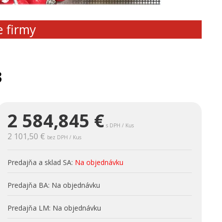
e firmy
3
2 584,845
€
s DPH / Kus
2 101,50 €
bez DPH / Kus
Predajňa a sklad SA:
Na objednávku
Predajňa BA:
Na objednávku
Predajňa LM:
Na objednávku