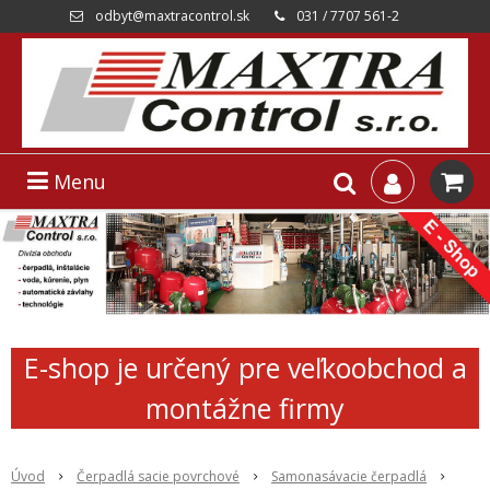
odbyt@maxtracontrol.sk
031 / 7707 561-2
Menu
E-shop je určený pre veľkoobchod a
montážne firmy
Úvod
Čerpadlá sacie povrchové
Samonasávacie čerpadlá