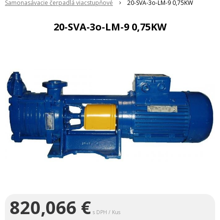
Samonasávacie čerpadlá viacstupňové
20-SVA-3o-LM-9 0,75KW
20-SVA-3o-LM-9 0,75KW
820,066
€
s DPH / Kus