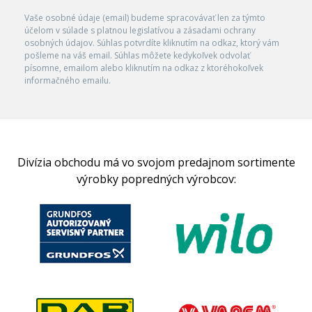
Vaše osobné údaje (email) budeme spracovávať len za týmto
účelom v súlade s platnou legislatívou a zásadami ochrany
osobných údajov. Súhlas potvrdíte kliknutím na odkaz, ktorý vám
pošleme na váš email. Súhlas môžete kedykoľvek odvolať
písomne, emailom alebo kliknutím na odkaz z ktoréhokoľvek
informačného emailu.
Divízia obchodu má vo svojom predajnom sortimente
výrobky popredných výrobcov: