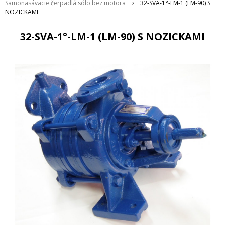
Samonasávacie čerpadlá sólo bez motora
32-SVA-1°-LM-1 (LM-90) S
NOZICKAMI
32-SVA-1°-LM-1 (LM-90) S NOZICKAMI