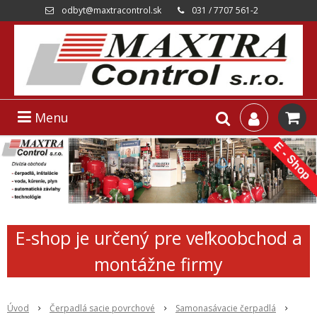
odbyt@maxtracontrol.sk
031 / 7707 561-2
Menu
E-shop je určený pre veľkoobchod a
montážne firmy
Úvod
Čerpadlá sacie povrchové
Samonasávacie čerpadlá