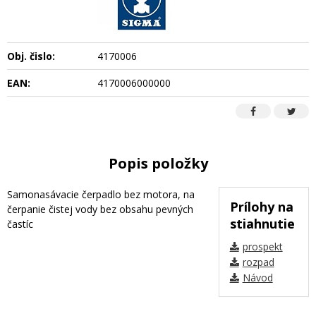
Obj. čislo:
4170006
EAN:
4170006000000
Popis položky
Samonasávacie čerpadlo bez motora, na
Prílohy na
čerpanie čistej vody bez obsahu pevných
stiahnutie
častíc
prospekt
rozpad
Návod