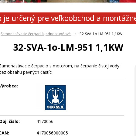
 je určený pre veľkoobchod a montážn
Samonasávacie čerpadlá jednostupňové
32-SVA-1o-LM-951 1,1KW
32-SVA-1o-LM-951 1,1KW
Samonasávacie čerpadlo s motorom, na čerpanie čistej vody
bez obsahu pevných častíc
Výrobca:
Obj. čislo:
4170056
EAN:
4170056000005