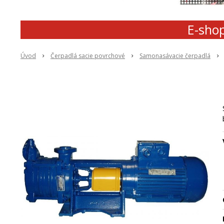
E-shop
Úvod
Čerpadlá sacie povrchové
Samonasávacie čerpadlá