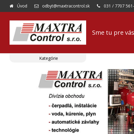
Úvod
odbyt@maxtracontrol.sk
031 / 7707 561
Sme tu pre vás
Kategórie