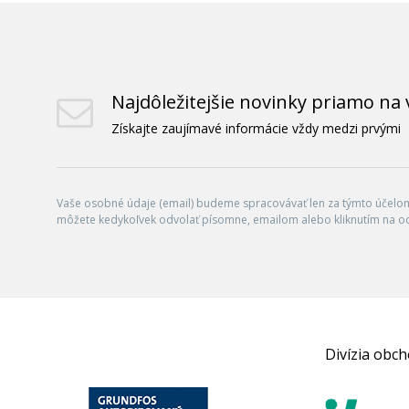
Najdôležitejšie novinky priamo na 
Získajte zaujímavé informácie vždy medzi prvými
Vaše osobné údaje (email) budeme spracovávať len za týmto účelom 
môžete kedykoľvek odvolať písomne, emailom alebo kliknutím na o
Divízia obc