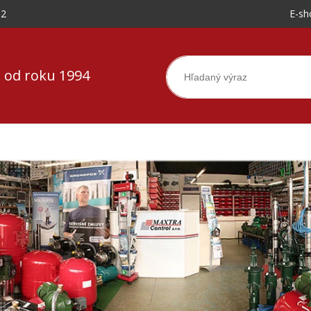
-2
E-sh
 od roku 1994