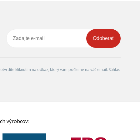
Odoberať
tvrdíte kliknutím na odkaz, ktorý vám pošleme na váš email. Súhlas
ch výrobcov: