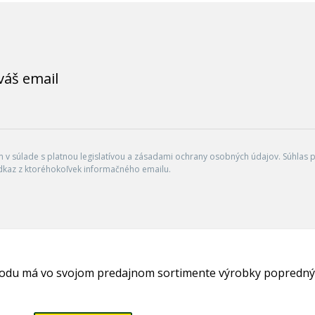
váš email
v súlade s platnou legislatívou a zásadami ochrany osobných údajov. Súhlas po
dkaz z ktoréhokoľvek informačného emailu.
hodu má vo svojom predajnom sortimente výrobky popredný