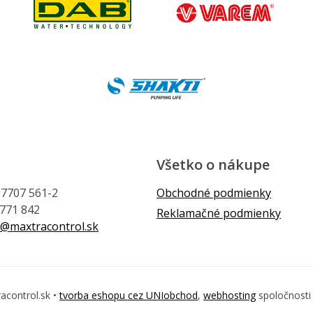
Všetko o nákupe
1 7707 561-2
Obchodné podmienky
 771 842
Reklamačné podmienky
@maxtracontrol.sk
acontrol.sk •
tvorba eshopu cez UNIobchod
,
webhosting
spoločnost